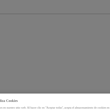
liza Cookies
s en nuestro sitio web. Al hacer clic en "Aceptar todas", acepta el almacenamiento de cookies en 