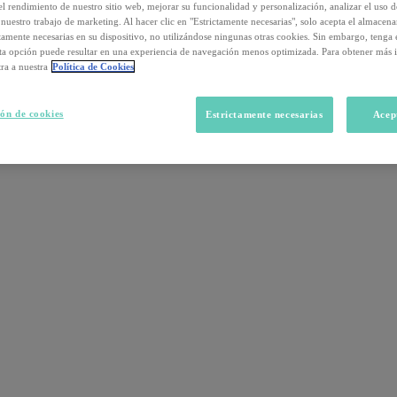
el rendimiento de nuestro sitio web, mejorar su funcionalidad y personalización, analizar el uso 
nuestro trabajo de marketing. Al hacer clic en "Estrictamente necesarias", solo acepta el almacen
ctamente necesarias en su dispositivo, no utilizándose ningunas otras cookies. Sin embargo, tenga
sta opción puede resultar en una experiencia de navegación menos optimizada. Para obtener más 
ra a nuestra
Política de Cookies
ón de cookies
Estrictamente necesarias
Acep