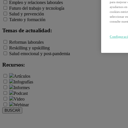
Empleo y relaciones laborales
para mejorar 
ayudarnos en 
Futuro del trabajo y tecnología
cookies estri
Salud y prevención
seleccionar e
Talento y formación
consulte nuest
Temas de actualidad:
Configuraci
Reformas laborales
Reskilling y upskilling
Salud emocional y post-pandemia
Recursos:
Artículos
Infografías
Informes
Podcast
Video
Webinar
BUSCAR