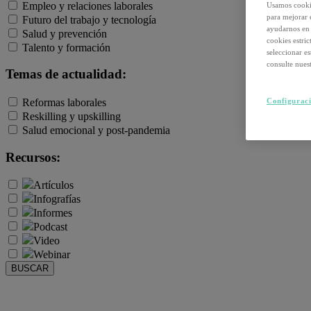
Empleo y relaciones laborales
Usamos cookie
para mejorar 
Futuro del trabajo y tecnología
ayudarnos en 
Salud y prevención
cookies estri
Talento y formación
seleccionar e
consulte nuest
Temas de actualidad:
Reformas laborales
Configuraci
Reskilling y upskilling
Salud emocional y post-pandemia
Recursos:
Artículos
Infografías
Informes
Podcast
Video
Webinar
BUSCAR