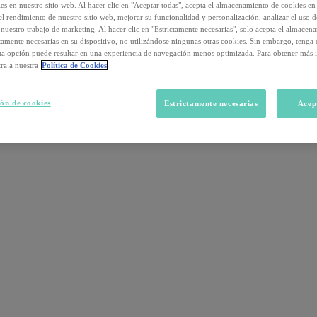
s en nuestro sitio web. Al hacer clic en "Aceptar todas", acepta el almacenamiento de cookies en 
el rendimiento de nuestro sitio web, mejorar su funcionalidad y personalización, analizar el uso 
nuestro trabajo de marketing. Al hacer clic en "Estrictamente necesarias", solo acepta el almacen
ctamente necesarias en su dispositivo, no utilizándose ningunas otras cookies. Sin embargo, tenga
sta opción puede resultar en una experiencia de navegación menos optimizada. Para obtener más 
ra a nuestra
Política de Cookies
ón de cookies
Estrictamente necesarias
Acep