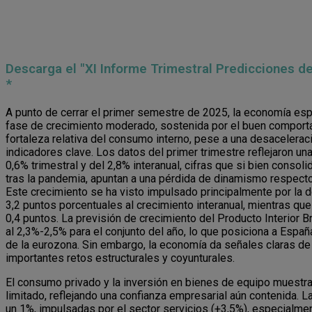
Descarga el "XI Informe Trimestral Predicciones d
*
A punto de cerrar el primer semestre de 2025, la economía es
fase de crecimiento moderado, sostenida por el buen comport
fortaleza relativa del consumo interno, pese a una desacelerac
indicadores clave. Los datos del primer trimestre reflejaron un
0,6% trimestral y del 2,8% interanual, cifras que si bien consoli
tras la pandemia, apuntan a una pérdida de dinamismo respecto 
Este crecimiento se ha visto impulsado principalmente por la 
3,2 puntos porcentuales al crecimiento interanual, mientras qu
0,4 puntos. La previsión de crecimiento del Producto Interior Br
al 2,3%-2,5% para el conjunto del año, lo que posiciona a Espa
de la eurozona. Sin embargo, la economía da señales claras de
importantes retos estructurales y coyunturales.
El consumo privado y la inversión en bienes de equipo muest
limitado, reflejando una confianza empresarial aún contenida. 
un 1%, impulsadas por el sector servicios (+3,5%), especialm