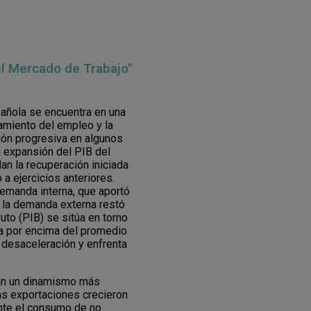
el Mercado de Trabajo"
pañola se encuentra en una
amiento del empleo y la
ión progresiva en algunos
a expansión del PIB del
dan la recuperación iniciada
a ejercicios anteriores.
demanda interna, que aportó
e la demanda externa restó
uto (PIB) se sitúa en torno
ña por encima del promedio
 desaceleración y enfrenta
ran un dinamismo más
Las exportaciones crecieron
ente el consumo de no