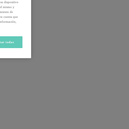
su dispositivo
del mismo y
amiento de
 en cuenta que
información,
tar todas