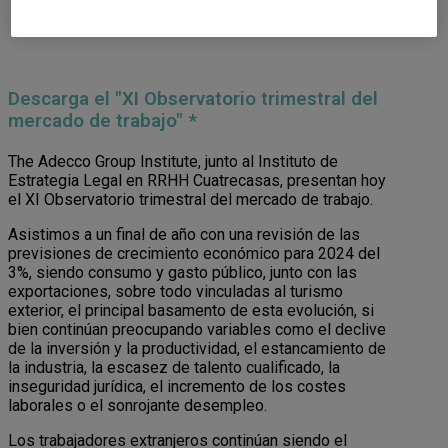
Descarga el "XI Observatorio trimestral del
mercado de trabajo" *
The Adecco Group Institute, junto al Instituto de
Estrategia Legal en RRHH Cuatrecasas, presentan hoy
el XI Observatorio trimestral del mercado de trabajo.
Asistimos a un final de año con una revisión de las
previsiones de crecimiento económico para 2024 del
3%, siendo consumo y gasto público, junto con las
exportaciones, sobre todo vinculadas al turismo
exterior, el principal basamento de esta evolución, si
bien continúan preocupando variables como el declive
de la inversión y la productividad, el estancamiento de
la industria, la escasez de talento cualificado, la
inseguridad jurídica, el incremento de los costes
laborales o el sonrojante desempleo.
Los trabajadores extranjeros continúan siendo el