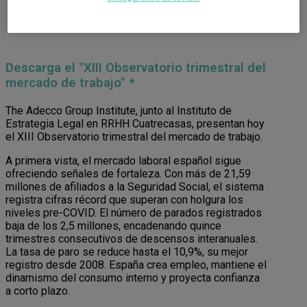
Descarga el "XIII Observatorio trimestral del
mercado de trabajo" *
The Adecco Group Institute, junto al Instituto de
Estrategia Legal en RRHH Cuatrecasas, presentan hoy
el XIII Observatorio trimestral del mercado de trabajo.
A primera vista, el mercado laboral español sigue
ofreciendo señales de fortaleza. Con más de 21,59
millones de afiliados a la Seguridad Social, el sistema
registra cifras récord que superan con holgura los
niveles pre-COVID. El número de parados registrados
baja de los 2,5 millones, encadenando quince
trimestres consecutivos de descensos interanuales.
La tasa de paro se reduce hasta el 10,9%, su mejor
registro desde 2008. España crea empleo, mantiene el
dinamismo del consumo interno y proyecta confianza
a corto plazo.