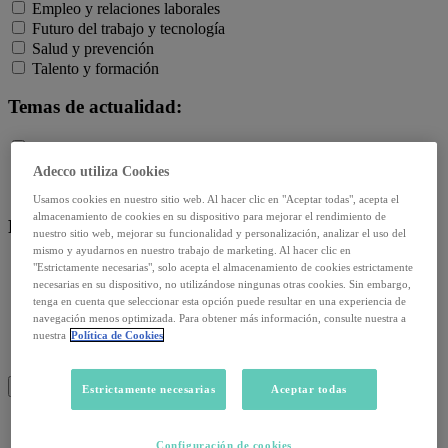
Empleo y relaciones laborales
Futuro del trabajo y tecnología
Salud y prevención
Talento y formación
Temas de actualidad:
Reformas laborales
Reskilling y upskilling
Adecco utiliza Cookies
Salud emocional y post-pandemia
Usamos cookies en nuestro sitio web. Al hacer clic en "Aceptar todas", acepta el
almacenamiento de cookies en su dispositivo para mejorar el rendimiento de
Recursos:
nuestro sitio web, mejorar su funcionalidad y personalización, analizar el uso del
mismo y ayudarnos en nuestro trabajo de marketing. Al hacer clic en
Artículos
"Estrictamente necesarias", solo acepta el almacenamiento de cookies estrictamente
necesarias en su dispositivo, no utilizándose ningunas otras cookies. Sin embargo,
Infografías
tenga en cuenta que seleccionar esta opción puede resultar en una experiencia de
Informes
navegación menos optimizada. Para obtener más información, consulte nuestra a
Podcast
nuestra
Política de Cookies
Video
Webinar
BUSCAR
Estrictamente necesarias
Aceptar todas
Configuración de cookies