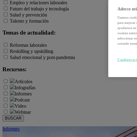
Empleo y relaciones laborales
Futuro del trabajo y tecnología
Adecco uti
Salud y prevención
Usamos cookie
Talento y formación
para mejorar 
ayudarnos en 
Temas de actualidad:
cookies estri
seleccionar e
consulte nuest
Reformas laborales
Reskilling y upskilling
Salud emocional y post-pandemia
Configuraci
Recursos:
Artículos
Infografías
Informes
Podcast
Video
Webinar
BUSCAR
Informes