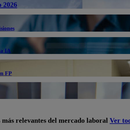
o 2026
isiones
la IA
en FP
es más relevantes del mercado laboral
Ver to