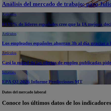
Análisis del mercado de trabajo: paro Juli
Artículos
El 55% de líderes españoles cree que la IA mejora dec
Artículos
Los empleados españoles ahorran 3h al día gracias a 
Artículos
Casi la mitad de las ofertas de empleo publicadas pid
Informes
EPA Q2 2026 Informe Predicciones MT
Datos del mercado laboral
Conoce los últimos datos de los indicador