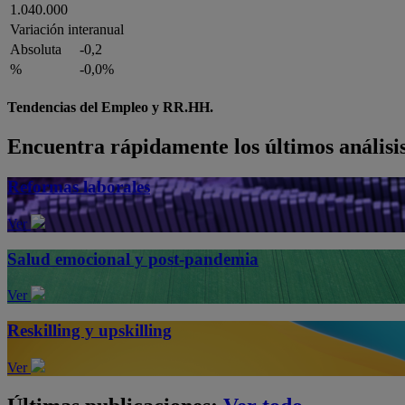
1.040.000
Variación interanual
Absoluta
-0,2
%
-0,0%
Tendencias del Empleo y RR.HH.
Encuentra rápidamente los últimos análisi
Reformas laborales
Ver
Salud emocional y post-pandemia
Ver
Reskilling y upskilling
Ver