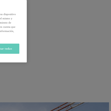
su dispositivo
del mismo y
amiento de
 en cuenta que
información,
tar todas