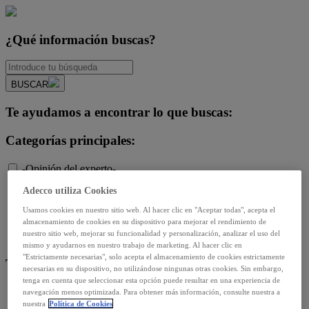
¿Qué información buscas?
BUSCAR
Te ayudamos a encontrar lo que buscas:
Categorías principales:
-Opinión del experto-
Diversidad e igualdad
Adecco utiliza Cookies
Empleo y relaciones laborales
Futuro del trabajo y tecnología
Usamos cookies en nuestro sitio web. Al hacer clic en "Aceptar todas", acepta el
almacenamiento de cookies en su dispositivo para mejorar el rendimiento de
Salud y prevención
nuestro sitio web, mejorar su funcionalidad y personalización, analizar el uso del
Talento y formación
mismo y ayudarnos en nuestro trabajo de marketing. Al hacer clic en
"Estrictamente necesarias", solo acepta el almacenamiento de cookies estrictamente
Temas de actualidad:
necesarias en su dispositivo, no utilizándose ningunas otras cookies. Sin embargo,
tenga en cuenta que seleccionar esta opción puede resultar en una experiencia de
Reformas laborales
navegación menos optimizada. Para obtener más información, consulte nuestra a
nuestra
Política de Cookies
Reskilling y upskilling