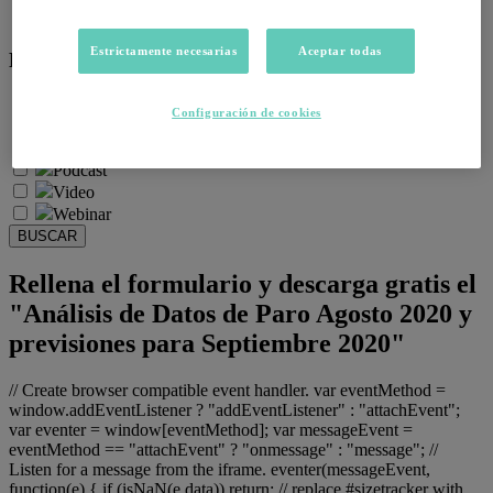
Salud emocional y post-pandemia
Estrictamente necesarias
Aceptar todas
Recursos:
Artículos
Configuración de cookies
Infografías
Informes
Podcast
Video
Webinar
BUSCAR
Rellena el formulario y descarga gratis el
"Análisis de Datos de Paro Agosto 2020 y
previsiones para Septiembre 2020"
// Create browser compatible event handler. var eventMethod =
window.addEventListener ? "addEventListener" : "attachEvent";
var eventer = window[eventMethod]; var messageEvent =
eventMethod == "attachEvent" ? "onmessage" : "message"; //
Listen for a message from the iframe. eventer(messageEvent,
function(e) { if (isNaN(e.data)) return; // replace #sizetracker with