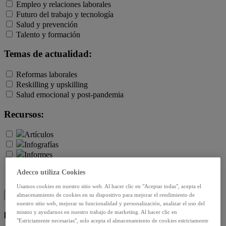
Empleo y relaciones laborales
Futuro del trabajo y tecnología
Salud y prevención
Talento y formación
Temas de actualidad:
Reformas laborales
Reskilling y upskilling
Salud emocional y post-pandemia
Recursos:
Artículos
Infografías
Informes
Podcast
Adecco utiliza Cookies
Video
Webinar
Usamos cookies en nuestro sitio web. Al hacer clic en "Aceptar todas", acepta el
BUSCAR
almacenamiento de cookies en su dispositivo para mejorar el rendimiento de
nuestro sitio web, mejorar su funcionalidad y personalización, analizar el uso del
mismo y ayudarnos en nuestro trabajo de marketing. Al hacer clic en
Política de privacidad
"Estrictamente necesarias", solo acepta el almacenamiento de cookies estrictamente