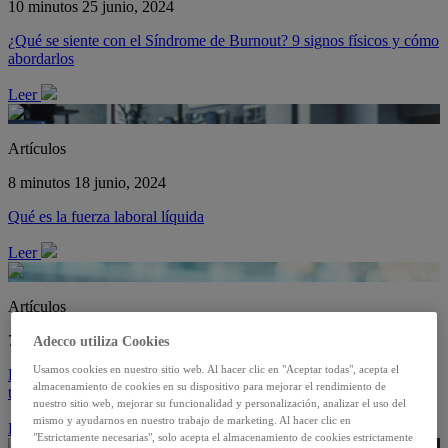
10 minutos
25 junio, 2024
¿Qué se siente con el Síndrome de Burnout? 9 signos físicos y cómo
abordarlos
Leer
Artículos
8 minutos
18 junio, 2024
Qué es la fuerza laboral líquida
Leer
Artículos
7 minutos
18 junio, 2024
Adecco utiliza Cookies
Usamos cookies en nuestro sitio web. Al hacer clic en "Aceptar todas", acepta el
La Generación Z se siente culpable por usar ChatGPT e IA en el
almacenamiento de cookies en su dispositivo para mejorar el rendimiento de
trabajo
nuestro sitio web, mejorar su funcionalidad y personalización, analizar el uso del
mismo y ayudarnos en nuestro trabajo de marketing. Al hacer clic en
Leer
"Estrictamente necesarias", solo acepta el almacenamiento de cookies estrictamente