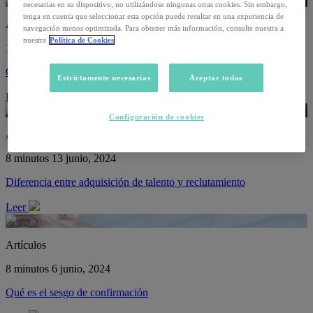
necesarias en su dispositivo, no utilizándose ningunas otras cookies. Sin embargo,
tenga en cuenta que seleccionar esta opción puede resultar en una experiencia de
Artículos
navegación menos optimizada. Para obtener más información, consulte nuestra a
nuestra
Política de Cookies
10 minutos
13 junio, 2024
Qué son las pruebas de Caja Gris
Estrictamente necesarias
Aceptar todas
Leer
Configuración de cookies
Artículos
8 minutos
13 junio, 2024
Diferencia entre adquisición de talento y reclutamiento
Leer
Artículos
8 minutos
6 junio, 2024
Qué es el sesgo de confirmación