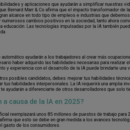
sibilidades y aplicaciones que ayudarán a simplificar nuestras v
s que Bernard Marr & Co afirma que el impacto transformador de l
e gran alcance en todo tipo de empleos e industrias que debemos
ar numerosos cambios positivos en la sociedad, tanto ahora como 
la educación. Las tecnologías impulsadas por la IA también pue
da.
aje automático ayudarán a los trabajadores al crear más ocupacio
esario haber adquirido las habilidades necesarias para realizar el
to y experiencia con el desarrollo de la IA puede brindarte una v
otros posibles candidatos, debes: mejorar tus habilidades técnic
lar tus habilidades interpersonales. La IA requerirá una amplia in
te ayudarán a diferenciarte de otros desarrolladores que solo ti
 a causa de la IA en 2025?
ificial reemplazará unos 85 millones de puestos de trabajo para
 afirma que esto se debe en gran medida a los avances tecnológ
el gasto de los consumidores.