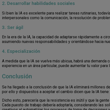
2. Desarrollar habilidades sociales
Si bien la IA es excelente para realizar tareas rutinarias, todav
interpersonales como la comunicación, la resolución de problemas 
3. Ser ágil
En la era de la IA, la capacidad de adaptarse rápidamente a ci
asumiendo nuevas responsabilidades y orientándose hacia nuev
4. Especialización
A medida que la IA se vuelva más ubicua, habrá una demanda c
experiencia en un área particular, puede aumentar tu valor para
Conclusión
Se ha llegado a la conclusión de que la IA eliminará millones d
por ello y dispuestos a aceptar el cambio dicen que la IA tie
Dicho esto, parecería que la resistencia es inútil y que la gente
Cada puesto de trabajo debería adoptarla, considerando las so
creativos al automatizar los procesos de toma de decisiones y