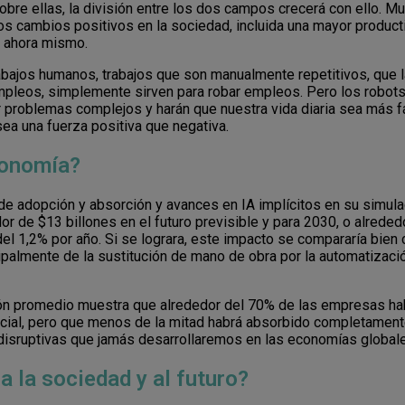
obre ellas, la división entre los dos campos crecerá con ello. M
os cambios positivos en la sociedad, incluida una mayor product
s ahora mismo.
jos humanos, trabajos que son manualmente repetitivos, que la In
 empleos, simplemente sirven para robar empleos. Pero los robot
 problemas complejos y harán que nuestra vida diaria sea más fá
sea una fuerza positiva que negativa.
conomía?
 de adopción y absorción y avances en IA implícitos en su simulac
or de $13 billones en el futuro previsible y para 2030, o alred
 del 1,2% por año. Si se lograra, este impacto se compararía bien
ncipalmente de la sustitución de mano de obra por la automatizac
ión promedio muestra que alrededor del 70% de las empresas hab
ficial, pero que menos de la mitad habrá absorbido completament
s disruptivas que jamás desarrollaremos en las economías global
 a la sociedad y al futuro?