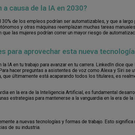
 a causa de la IA en 2030?
 30% de los empleos podrían ser automatizables, y que a largo
utónomos y otras máquinas reemplazan muchas tareas manuales 
n que las mujeres podrían correr un mayor riesgo de automatiza
es para aprovechar esta nueva tecnología
 IA en tu trabajo para avanzar en tu carrera. LinkedIn dice que 
Para hacer preguntas a asistentes de voz como Alexa y Siri se ut
va, que últimamente está acaparando todos los titulares, es real
a en la era de la Inteligencia Artificial, es fundamental desarr
as estrategias para mantenerse a la vanguardia en la era de la int
mente a nuevas tecnologías y formas de trabajo. Esto significa re
as de su industria.