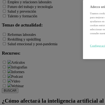
Empleo y relaciones laborales
Futuro del trabajo y tecnología
Adecco uti
Salud y prevención
Usamos cookie
Talento y formación
para mejorar 
ayudarnos en 
Temas de actualidad:
cookies estri
seleccionar e
consulte nuest
Reformas laborales
Reskilling y upskilling
Salud emocional y post-pandemia
Configuraci
Recursos:
Artículos
Infografías
Informes
Podcast
Video
Webinar
BUSCAR
¿Cómo afectará la inteligencia artificial 