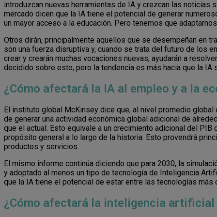
introduzcan nuevas herramientas de IA y crezcan las noticias s
mercado dicen que la IA tiene el potencial de generar numeros
un mayor acceso a la educación. Pero tenemos que adaptarno
Otros dirán, principalmente aquellos que se desempeñan en traba
son una fuerza disruptiva y, cuando se trata del futuro de los
crear y crearán muchas vocaciones nuevas, ayudarán a resolver
decidido sobre esto, pero la tendencia es más hacia que la IA 
¿Cómo afectará la IA al empleo y a la e
El instituto global McKinsey dice que, al nivel promedio global
de generar una actividad económica global adicional de alreded
que el actual. Esto equivale a un crecimiento adicional del PIB
propósito general a lo largo de la historia. Esto provendrá pri
productos y servicios.
El mismo informe continúa diciendo que para 2030, la simulac
y adoptado al menos un tipo de tecnología de Inteligencia Arti
que la IA tiene el potencial de estar entre las tecnologías má
¿Cómo afectará la inteligencia artificial