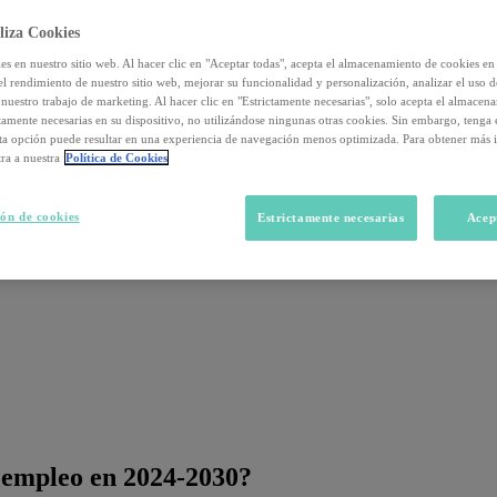
liza Cookies
s en nuestro sitio web. Al hacer clic en "Aceptar todas", acepta el almacenamiento de cookies en 
el rendimiento de nuestro sitio web, mejorar su funcionalidad y personalización, analizar el uso 
nuestro trabajo de marketing. Al hacer clic en "Estrictamente necesarias", solo acepta el almacen
ctamente necesarias en su dispositivo, no utilizándose ningunas otras cookies. Sin embargo, tenga
sta opción puede resultar en una experiencia de navegación menos optimizada. Para obtener más 
ra a nuestra
Política de Cookies
ón de cookies
Estrictamente necesarias
Acep
al empleo en 2024-2030?