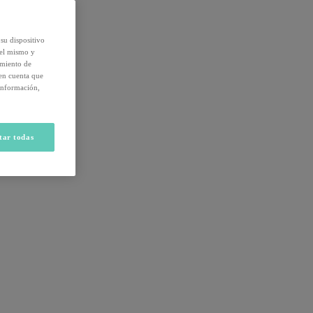
su dispositivo
del mismo y
amiento de
 en cuenta que
información,
tar todas