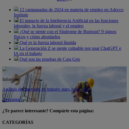
12 campanadas de 2024 en materia de empleo en Adecco
Institute
El impacto de la Inteligencia Artificial en las funciones
laborales, la fuerza laboral y el empleo
¿Qué se siente con el Síndrome de Burnout? 9 signos
físicos y cómo abordarlos
Qué es la fuerza laboral líquida
La Generación Z se siente culpable por usar ChatGPT e
IA en el trabajo
Qué son las pruebas de Caja Gris
Informes
Análisis del mercado de trabajo: paro Julio 2026
Descargar
¿Te parece interesante? Compárte esta página:
CATEGORÍAS