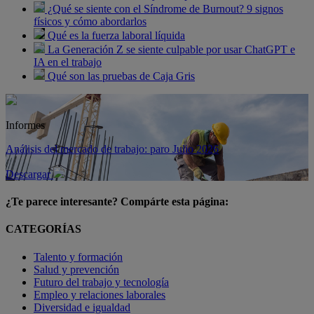
¿Qué se siente con el Síndrome de Burnout? 9 signos
físicos y cómo abordarlos
Qué es la fuerza laboral líquida
La Generación Z se siente culpable por usar ChatGPT e
IA en el trabajo
Qué son las pruebas de Caja Gris
Informes
Análisis del mercado de trabajo: paro Julio 2026
Descargar
¿Te parece interesante? Compárte esta página:
CATEGORÍAS
Talento y formación
Salud y prevención
Futuro del trabajo y tecnología
Empleo y relaciones laborales
Diversidad e igualdad