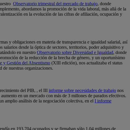
nuestro
Observatorio trimestral del mercado de trabajo
, donde
complemento, abordamos la promoción de la vida laboral, más allá de la
alentización en la evolución de las cifras de afiliación, ocupación y
as y obligaciones en materia de transparencia e igualdad salarial, así
salarios desde la óptica de sectores, territorios, poder adquisitivo y
tratándolo en nuestro
Observatorio sobre Diversidad e Igualdad
, donde
a promoción de la reducción de la brecha de género, y un oportunísimo
e y Gestión del Absentismo
(XIII edición), nos actualizaba el status
d de nuestras organizaciones.
ecimiento del PIB, , el III
informe sobre necesidades de trabajo
nos
 aumento en un mercado con más de 3 millones de parados efectivos.
n amplio análisis de la negociación colectiva, en el
I informe
scendía en 193.704 ocupados y se firmaban sólo 1,04 millones de