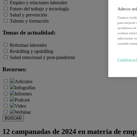
Empleo y relaciones laborales
Futuro del trabajo y tecnología
Adecco uti
Salud y prevención
Usamos cookie
Talento y formación
para mejorar 
ayudarnos en 
Temas de actualidad:
cookies estri
seleccionar e
consulte nuest
Reformas laborales
Reskilling y upskilling
Salud emocional y post-pandemia
Configuraci
Recursos:
Artículos
Infografías
Informes
Podcast
Video
Webinar
BUSCAR
12 campanadas de 2024 en materia de empl