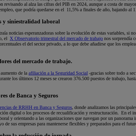
n revisando al alza las cifras del PIB en 2024, aunque a costa de mayor
empleo, que podría quedarse en el 11,5% a finales de año, bajando al 1
 y siniestralidad laboral
raía noticias esperanzadoras sobre la evolución de estas variables, si no
o, el
X Observatorio trimestral del mercado de trabajo
nos sorprendía c
orcentuales el del sector privado, a lo que debe añadirse que los empl
dores del mercado de trabajo.
, aumento de la
afiliación a la Seguridad Social
-gracias sobre todo a se
rante los últimos 12 meses se crearon 376.500 puestos de trabajo, hast
ores de Banca y Seguros
ndencias de RRHH en Banca y Seguros
, donde analizamos las principale
mación digital o los procesos de recualificación y restructuración. En el 
boral y orientando a las organizaciones que navegan por un panorama in
o de sus empresas para mantenerse flexibles y preparados para el futur
obre la reducción de jornada