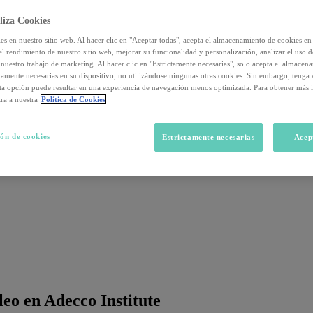
liza Cookies
s en nuestro sitio web. Al hacer clic en "Aceptar todas", acepta el almacenamiento de cookies en 
el rendimiento de nuestro sitio web, mejorar su funcionalidad y personalización, analizar el uso 
nuestro trabajo de marketing. Al hacer clic en "Estrictamente necesarias", solo acepta el almacen
ctamente necesarias en su dispositivo, no utilizándose ningunas otras cookies. Sin embargo, tenga
sta opción puede resultar en una experiencia de navegación menos optimizada. Para obtener más 
ra a nuestra
Política de Cookies
ón de cookies
Estrictamente necesarias
Acep
eo en Adecco Institute