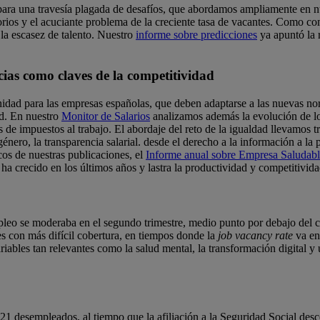
d para una travesía plagada de desafíos, que abordamos ampliamente en 
atorios y el acuciante problema de la creciente tasa de vacantes. Como 
 la escasez de talento. Nuestro
informe sobre predicciones
ya apuntó la r
cias como claves de la competitividad
nidad para las empresas españolas, que deben adaptarse a las nuevas norm
ad. En nuestro
Monitor de Salarios
analizamos además la evolución de los 
s de impuestos al trabajo. El abordaje del reto de la igualdad llevamos 
género, la transparencia salarial. desde el derecho a la información a l
icos de nuestras publicaciones, el
Informe anual sobre Empresa Saludabl
a crecido en los últimos años y lastra la productividad y competitivida
eo se moderaba en el segundo trimestre, medio punto por debajo del cr
s con más difícil cobertura, en tiempos donde la
job vacancy rate
va en
ables tan relevantes como la salud mental, la transformación digital y u
21 desempleados, al tiempo que la afiliación a la Seguridad Social de