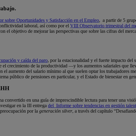
rabajo.
or sobre Oportunidades y Satisfacción en el Empleo
, a partir de 5 gru
nflictividad laboral, así como por el
VIII Observatorio trimestral del m
con el objetivo de mejorar las perspectivas que sobre las cifras del mer
cupación y caída del paro
, por la estacionalidad y el fuerte impacto del 
e el crecimiento de la productividad —y los aumentos salariales que ll
én el aumento del salario mínimo al que suelen optar los trabajadores m
tema público de pensiones en particular, y el Estado de bienestar en gen
RRHH
 ha convertido en una guía de imprescindible lectura para tener una visi
vestigar en la III entrega
del Informe sobre tendencias en gestión tal
la preocupación por la
generación silver
, a través del capítulo “Desafia