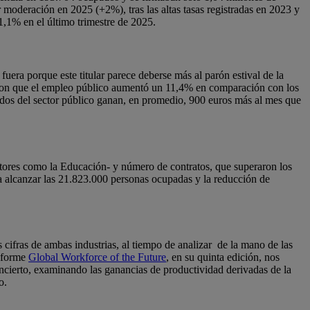
 moderación en 2025 (+2%), tras las altas tasas registradas en 2023 y
1,1% en el último trimestre de 2025.
 fuera porque este titular parece deberse más al parón estival de la
on que el empleo público aumentó un 11,4% en comparación con los
eados del sector público ganan, en promedio, 900 euros más al mes que
ctores como la Educación- y número de contratos, que superaron los
a alcanzar las 21.823.000 personas ocupadas y la reducción de
s cifras de ambas industrias, al tiempo de analizar de la mano de las
informe
Global Workforce of the Future
, en su quinta edición, nos
cierto, examinando las ganancias de productividad derivadas de la
o.