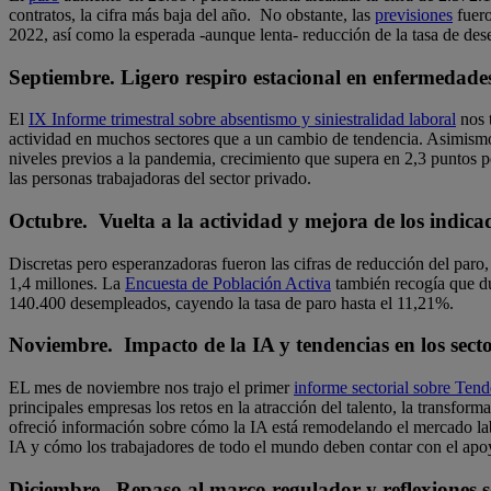
contratos, la cifra más baja del año. No obstante, las
previsiones
fuero
2022, así como la esperada -aunque lenta- reducción de la tasa de des
Septiembre. Ligero respiro estacional en enfermedades
El
IX Informe trimestral sobre absentismo y siniestralidad laboral
nos t
actividad en muchos sectores que a un cambio de tendencia. Asimism
niveles previos a la pandemia, crecimiento que supera en 2,3 puntos p
las personas trabajadoras del sector privado.
Octubre. Vuelta a la actividad y mejora de los indica
Discretas pero esperanzadoras fueron las cifras de reducción del paro
1,4 millones. La
Encuesta de Población Activa
también recogía que du
140.400 desempleados, cayendo la tasa de paro hasta el 11,21%.
Noviembre. Impacto de la IA y tendencias en los sect
EL mes de noviembre nos trajo el primer
informe sectorial sobre Te
principales empresas los retos en la atracción del talento, la transfor
ofreció información sobre cómo la IA está remodelando el mercado la
IA y cómo los trabajadores de todo el mundo deben contar con el apoy
Diciembre. Repaso al marco regulador y reflexiones s