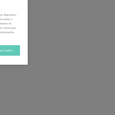
su dispositivo
del mismo y
amiento de
 en cuenta que
información,
tar todas