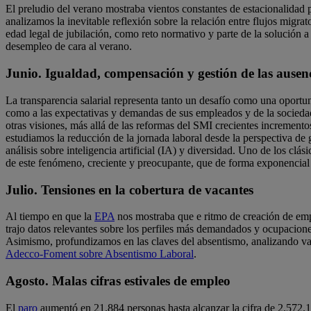
El preludio del verano mostraba vientos constantes de estacionalida
analizamos la inevitable reflexión sobre la relación entre flujos migr
edad legal de jubilación, como reto normativo y parte de la solución a
desempleo de cara al verano.
Junio. Igualdad, compensación y gestión de las ausen
La transparencia salarial representa tanto un desafío como una oportu
como a las expectativas y demandas de sus empleados y de la socied
otras visiones, más allá de las reformas del SMI crecientes incremento
estudiamos la reducción de la jornada laboral desde la perspectiva de 
análisis sobre inteligencia artificial (IA) y diversidad. Uno de los clás
de este fenómeno, creciente y preocupante, que de forma exponencial h
Julio. Tensiones en la cobertura de vacantes
Al tiempo en que la
EPA
nos mostraba que e ritmo de creación de empl
trajo datos relevantes sobre los perfiles más demandados y ocupacione
Asimismo, profundizamos en las claves del absentismo, analizando vari
Adecco-Foment sobre Absentismo Laboral
.
Agosto. Malas cifras estivales de empleo
El
paro
aumentó en 21.884 personas hasta alcanzar la cifra de 2.572.1