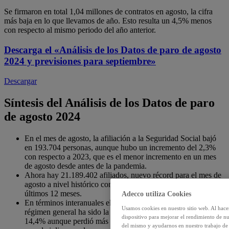
Se firmaron en total 1,04 millones de contratos en agosto, la cifra
más baja en lo que llevamos de año. Esto resulta un 4,5% menos
con respecto al mismo periodo del año anterior.
Descarga el
«Análisis de los Datos de paro de agosto
2024 y previsiones para septiembre»
Descargar
Síntesis del Análisis de los Datos de paro
de agosto 2024
En el mes de agosto, la afiliación a la Seguridad Social bajó
en 193.704 personas, aunque hubo un incremento del 2,3%
con respecto a 2023, que es el menor incremento en un mes
de agosto desde antes de la pandemia.
Ahora hay 21.189.402 afiliados, nuevo récord para el mes de
agosto a nivel histórico con 482.902 afiliados nuevos en los
últimos 12 meses.
Adecco utiliza Cookies
En términos interanuales el sector que más ha crecido en el
Usamos cookies en nuestro sitio web. Al hace
régimen general ha sido la educación, con un crecimiento del
dispositivo para mejorar el rendimiento de nu
14,4% aunque perdió más de 72000 afiliados con respecto al
del mismo y ayudarnos en nuestro trabajo de m