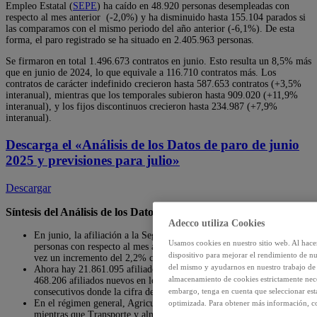
Empleo Estatal (
SEPE
) ha caído en 48.920 personas desempleadas con
respecto al mes anterior (-2,0%) y ha disminuido hasta 155.104 parados si
las comparamos con el mismo periodo del año anterior (-6,1%). De esta
forma, el paro registrado se ha situado en 2.405.963 personas.
Se firmaron en total 1.496.673 contratos en junio. Esto resulta un 8,5% más
que en junio de 2024, lo que equivale a 116.710 contratos más. Los
contratos de carácter indefinido crecieron hasta 587.653 contratos (+3,5%
interanual), mientras que los temporales subieron hasta 909.020 (+11,9%
interanual), y los fijos discontinuos crecieron hasta 234.987 (+7,9%
interanual).
Descarga el
«Análisis de los Datos de paro de junio
2025 y previsiones para julio»
Descargar
Síntesis del Análisis de los Datos de paro de junio 2025
Adecco utiliza Cookies
En junio, la afiliación a la Seguridad Social creció en 76.720
Usamos cookies en nuestro sitio web. Al hace
personas con respecto al mes anterior (+0,4%), lo que supuso a su
dispositivo para mejorar el rendimiento de nu
vez un incremento del 2,2% con respecto al mismo periodo de 2024.
del mismo y ayudarnos en nuestro trabajo de m
Ahora hay 21.861.095 afiliados, nuevo récord a nivel histórico con
almacenamiento de cookies estrictamente neces
468.206 afiliados nuevos en los últimos 12 meses. Ya van 15 meses
embargo, tenga en cuenta que seleccionar es
consecutivos donde la cifra de afiliación supera los 21 millones.
En el régimen general, Agricultura crece un 4,5% interanual,
optimizada. Para obtener más información, co
mientras que Transporte y almacenamiento aumenta un 7,2% y