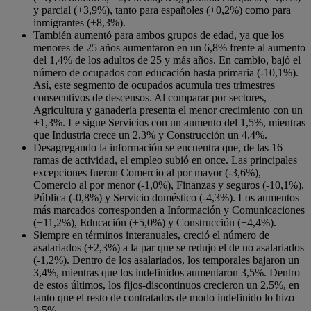
y parcial (+3,9%), tanto para españoles (+0,2%) como para
inmigrantes (+8,3%).
También aumentó para ambos grupos de edad, ya que los
menores de 25 años aumentaron en un 6,8% frente al aumento
del 1,4% de los adultos de 25 y más años. En cambio, bajó el
número de ocupados con educación hasta primaria (-10,1%).
Así, este segmento de ocupados acumula tres trimestres
consecutivos de descensos. Al comparar por sectores,
Agricultura y ganadería
presenta el menor crecimiento con un
+1,3%. Le sigue Servicios con un aumento del 1,5%, mientras
que Industria crece un 2,3% y Construcción un 4,4%.
Desagregando la información se encuentra que, de las 16
ramas de actividad, el empleo subió en once. Las principales
excepciones fueron Comercio al por mayor (-3,6%),
Comercio al por menor (-1,0%), Finanzas y seguros (-10,1%),
Pública (-0,8%) y Servicio doméstico (-4,3%). Los aumentos
más marcados corresponden a Información y Comunicaciones
(+11,2%), Educación (+5,0%) y Construcción (+4,4%).
Siempre en términos interanuales, creció el número de
asalariados (+2,3%) a la par que se redujo el de no asalariados
(-1,2%). Dentro de los asalariados, los temporales bajaron un
3,4%, mientras que los indefinidos aumentaron 3,5%. Dentro
de estos últimos, los fijos-discontinuos crecieron un 2,5%, en
tanto que el resto de contratados de modo indefinido lo hizo
3,5%.