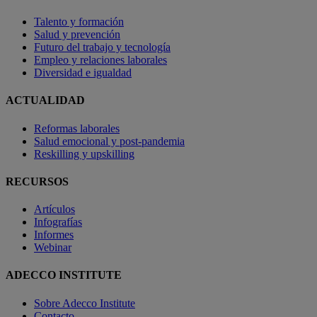
Talento y formación
Salud y prevención
Futuro del trabajo y tecnología
Empleo y relaciones laborales
Diversidad e igualdad
ACTUALIDAD
Reformas laborales
Salud emocional y post-pandemia
Reskilling y upskilling
RECURSOS
Artículos
Infografías
Informes
Webinar
ADECCO INSTITUTE
Sobre Adecco Institute
Contacto