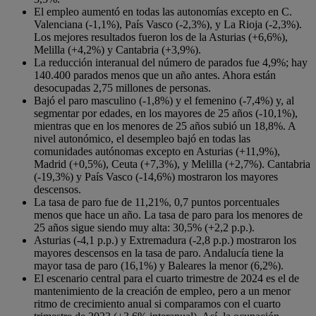
El empleo aumentó en todas las autonomías excepto en C.
Valenciana (-1,1%), País Vasco (-2,3%), y La Rioja (-2,3%).
Los mejores resultados fueron los de la Asturias (+6,6%),
Melilla (+4,2%) y Cantabria (+3,9%).
La reducción interanual del número de parados fue 4,9%; hay
140.400 parados menos que un año antes. Ahora están
desocupadas 2,75 millones de personas.
Bajó el paro masculino (-1,8%) y el femenino (-7,4%) y, al
segmentar por edades, en los mayores de 25 años (-10,1%),
mientras que en los menores de 25 años subió un 18,8%. A
nivel autonómico, el desempleo bajó en todas las
comunidades autónomas excepto en Asturias (+11,9%),
Madrid (+0,5%), Ceuta (+7,3%), y Melilla (+2,7%). Cantabria
(-19,3%) y País Vasco (-14,6%) mostraron los mayores
descensos.
La tasa de paro fue de 11,21%, 0,7 puntos porcentuales
menos que hace un año. La tasa de paro para los menores de
25 años sigue siendo muy alta: 30,5% (+2,2 p.p.).
Asturias (-4,1 p.p.) y Extremadura (-2,8 p.p.) mostraron los
mayores descensos en la tasa de paro. Andalucía tiene la
mayor tasa de paro (16,1%) y Baleares la menor (6,2%).
El escenario central para el cuarto trimestre de 2024 es el de
mantenimiento de la creación de empleo, pero a un menor
ritmo de crecimiento anual si comparamos con el cuarto