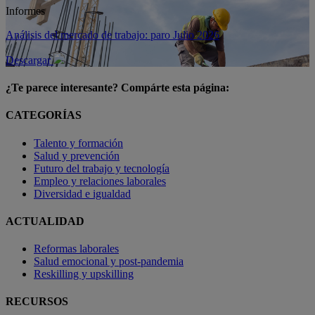
Informes
Análisis del mercado de trabajo: paro Julio 2026
Descargar
¿Te parece interesante? Compárte esta página:
CATEGORÍAS
Talento y formación
Salud y prevención
Futuro del trabajo y tecnología
Empleo y relaciones laborales
Diversidad e igualdad
ACTUALIDAD
Reformas laborales
Salud emocional y post-pandemia
Reskilling y upskilling
RECURSOS