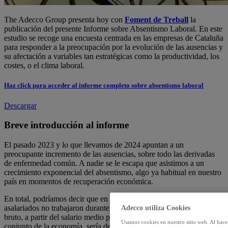
The Adecco Group presenta hoy con
Foment de Treball
la
publicación del presente Informe sobre Absentismo Laboral. En este
estudio se recoge una encuesta centrada en las empresas de Cataluña
para responder a la preocupación por la evolución de las ausencias y
su afectación a variables tan estratégicas como la productividad, los
costes, o el clima laboral.
Haz click para acceder al informe completo
sobre absentismo laboral
Descargar
Breve introducción al informe
El pasado 2023 y lo que llevamos de 2024 apuntan a un
preocupante incremento de las ausencias, sobre todo las derivadas
de enfermedad común. A nadie se le escapa que asistimos a un
crecimiento exponencial del absentismo, algo ya habitual en nuestro
país en momentos de recuperación económica.
En total, podríamos decir que en nuestro país en 2023 1.115.840
asalariados no trabajaron durante todo el año. Y que el coste total
Adecco utiliza Cookies
bruto, a partir del salario medio por las horas no trabajadas, para el
Usamos cookies en nuestro sitio web. Al hace
conjunto de la economía, sería de 47.494 millones de euros anuales,