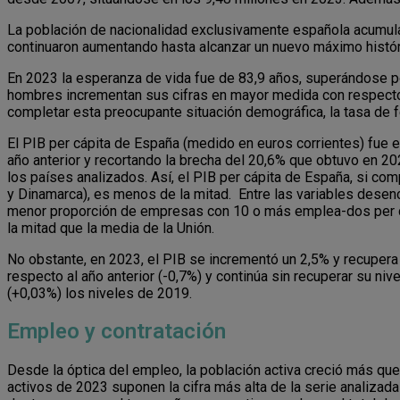
La población de nacionalidad exclusivamente española acumula
continuaron aumentando hasta alcanzar un nuevo máximo histór
En 2023 la esperanza de vida fue de 83,9 años, superándose po
hombres incrementan sus cifras en mayor medida con respecto al
completar esta preocupante situación demográfica, la tasa de 
El PIB per cápita de España (medido en euros corrientes) fue e
año anterior y recortando la brecha del 20,6% que obtuvo en 20
los países analizados. Así, el PIB per cápita de España, si c
y Dinamarca), es menos de la mitad. Entre las variables desen
menor proporción de empresas con 10 o más emplea-dos per cápi
la mitad que la media de la Unión.
No obstante, en 2023, el PIB se incrementó un 2,5% y recupera
respecto al año anterior (-0,7%) y continúa sin recuperar su niv
(+0,03%) los niveles de 2019.
Empleo y contratación
Desde la óptica del empleo, la población activa creció más que 
activos de 2023 suponen la cifra más alta de la serie analizad