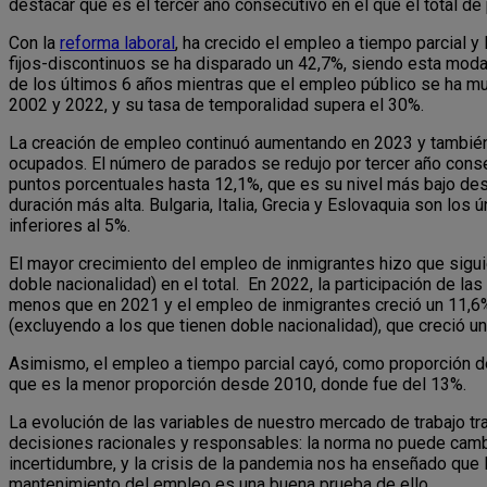
destacar que es el tercer año consecutivo en el que el total 
Con la
reforma laboral
, ha crecido el empleo a tiempo parcial y 
fijos-discontinuos se ha disparado un 42,7%, siendo esta modal
de los últimos 6 años mientras que el empleo público se ha m
2002 y 2022, y su tasa de temporalidad supera el 30%.
La creación de empleo continuó aumentando en 2023 y también
ocupados. El número de parados se redujo por tercer año consec
puntos porcentuales hasta 12,1%, que es su nivel más bajo des
duración más alta. Bulgaria, Italia, Grecia y Eslovaquia son l
inferiores al 5%.
El mayor crecimiento del empleo de inmigrantes hizo que sigui
doble nacionalidad) en el total. En 2022, la participación de l
menos que en 2021 y el empleo de inmigrantes creció un 11,6
(excluyendo a los que tienen doble nacionalidad), que creció u
Asimismo, el empleo a tiempo parcial cayó, como proporción del
que es la menor proporción desde 2010, donde fue del 13%.
La evolución de las variables de nuestro mercado de trabajo t
decisiones racionales y responsables: la norma no puede camb
incertidumbre, y la crisis de la pandemia nos ha enseñado que
mantenimiento del empleo es una buena prueba de ello.