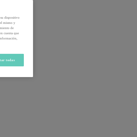
su dispositivo
del mismo y
amiento de
 en cuenta que
información,
tar todas