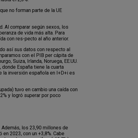
que no forman parte de la UE
d. Al comparar según sexos, los
peranza de vida más alta. Para
a con res-pecto al año anterior.
ndo así sus datos con respecto al
omparamos con el PIB per cápita de
rgo, Suiza, Irlanda, Noruega, EE.UU.
 donde España tiene la cuarta
e la inversión española en I+D+i es
cupada) tuvo en cambio una caída con
1,2% y logró superar por poco
o. Además, los 23,90 millones de
ió en 2023, con un +3,8%. Cabe