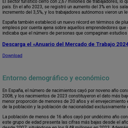
El sector turístico cerró con 2,67 millones de trabajadores, lo
país. En el año 2023, se registró un aumento del 3% en los sala
incremento del 3,5%, y los trabajadores autónomos vieron un l
España también estableció un nuevo récord en términos de pl
empleos por cuenta ajena sobre aquellos emprendedores que di
indicaba que el número de personas que compaginan estudios y
Descarga el «Anuario del Mercado de Trabajo 202
Download
Entorno demográfico y económico
En España, el número de nacimientos cayó por noveno año conse
2008, y los nacimientos de 2023 constituyeron el dato más baj
menor proporción de menores de 20 años y el envejecimiento e
de la población y la población de nacionalidad exclusivamente 
La población de menos de 16 años cayó por undécimo año cons
este grupo de edad presenta las cifras más bajas desde el año
desde 2007, situándose en los 9,48 millones en 2023. Además, 