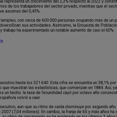
 que representa un crecimiento del 2,3% respecto al 2022 y consti
rios de los trabajadores del sector privado, mientras que el sec
eve ascenso del 0,45%.
uriempleo, con cerca de 600.000 personas ocupando más de un p
versifican sus actividades. Asimismo, la Encuesta de Població
 trabajo ha experimentado un notable aumento de casi el 60%.
4
«
cutivo hasta los 321.640. Esta cifra se encuentra un 38,1% por
o que muestran las estadísticas, que comienzan en 1884. Así, ya
s un hecho: la tasa de fecundidad cayó por octavo año consecut
española volvió a caer.
ecutivo, aun-que su ritmo de caída disminuye por segundo año.
 2007 (7,04 millones). En cambio, la franja de 65 y más años h
su ritmo de crecimiento se ha acelerado en los últimos 3 años h