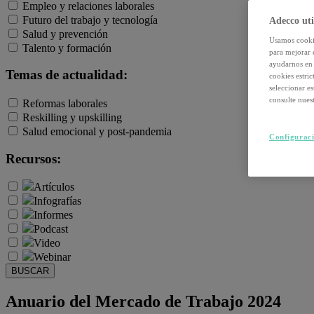
Empleo y relaciones laborales
Futuro del trabajo y tecnología
Adecco uti
Salud y prevención
Usamos cookie
Talento y formación
para mejorar 
ayudarnos en 
Temas de actualidad:
cookies estri
seleccionar e
consulte nuest
Reformas laborales
Reskilling y upskilling
Salud emocional y post-pandemia
Configuraci
Recursos:
Artículos
Infografías
Informes
Podcast
Video
Webinar
BUSCAR
Anuario del Mercado de Trabajo 2024