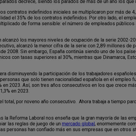
de parados decrece, siendo los parados de más de un año los que 
los contratos indefinidos iniciales se multiplicaron por más de 4,
idad el 35% de los contratos indefinidos. Por otro lado, el empl
ultiplicado de forma sensible: el número de empleados público
 alcanzó los mayores niveles de ocupación de la serie 2002-20
utivo, alcanzó la menor cifra de la serie con 2,89 millones de p
de 2008. Sin embargo, España continúa siendo uno de los países
os únicos con tasas superiores al 30%, mientras que Dinamarca, Es
era disminuyendo la participación de los trabajadores españole
as personas que solo tienen nacionalidad española en el empleo f
% en 2023. Así, son tres años consecutivos en los que crece m
n1,3% en 2023.
 total, por noveno año consecutivo. Ahora trabaja a tiempo parci
ras la Reforma Laboral nos enseña que la gran mayoría de las e
iar las reglas de juego de un
mercado global
, enormemente comp
 las personas han confiado más en sus empresas que en otros st