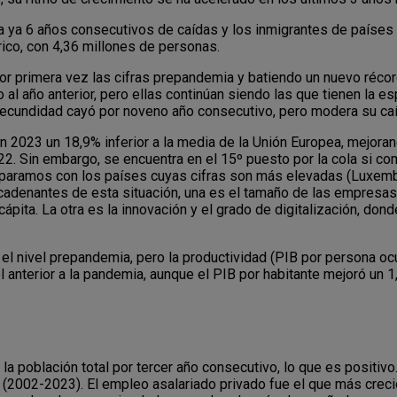
 ya 6 años consecutivos de caídas y los inmigrantes de países 
ico, con 4,36 millones de personas.
r primera vez las cifras prepandemia y batiendo un nuevo récor
 año anterior, pero ellas continúan siendo las que tienen la es
fecundidad cayó por noveno año consecutivo, pero modera su caíd
n 2023 un 18,9% inferior a la media de la Unión Europea, mejora
22. Sin embargo, se encuentra en el 15º puesto por la cola si c
omparamos con los países cuyas cifras son más elevadas (Luxembu
cadenantes de esta situación, una es el tamaño de las empresas,
ta. La otra es la innovación y el grado de digitalización, dond
 el nivel prepandemia, pero la productividad (PIB por persona o
el anterior a la pandemia, aunque el PIB por habitante mejoró un 
la población total por tercer año consecutivo, lo que es positiv
a (2002-2023). El empleo asalariado privado fue el que más crec