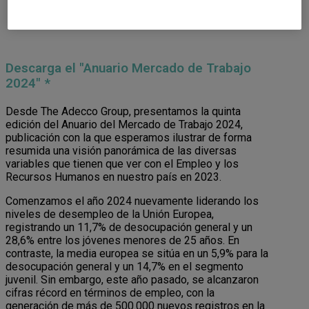
Descarga el "Anuario Mercado de Trabajo
2024" *
Desde The Adecco Group, presentamos la quinta
edición del Anuario del Mercado de Trabajo 2024,
publicación con la que esperamos ilustrar de forma
resumida una visión panorámica de las diversas
variables que tienen que ver con el Empleo y los
Recursos Humanos en nuestro país en 2023.
Comenzamos el año 2024 nuevamente liderando los
niveles de desempleo de la Unión Europea,
registrando un 11,7% de desocupación general y un
28,6% entre los jóvenes menores de 25 años. En
contraste, la media europea se sitúa en un 5,9% para la
desocupación general y un 14,7% en el segmento
juvenil. Sin embargo, este año pasado, se alcanzaron
cifras récord en términos de empleo, con la
generación de más de 500.000 nuevos registros en la