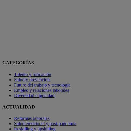
CATEGORÍAS
Talento y formación
Salud y prevención
Futuro del trabajo y tecnología
Empleo y relaciones laborales
Diversidad e igualdad
ACTUALIDAD
Reformas laborales
Salud emocional y post-pandemia
Reskilling y upskilling