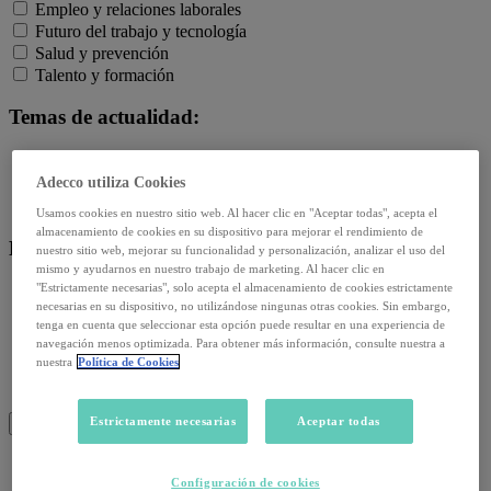
Empleo y relaciones laborales
Futuro del trabajo y tecnología
Salud y prevención
Talento y formación
Temas de actualidad:
Reformas laborales
Adecco utiliza Cookies
Reskilling y upskilling
Salud emocional y post-pandemia
Usamos cookies en nuestro sitio web. Al hacer clic en "Aceptar todas", acepta el
almacenamiento de cookies en su dispositivo para mejorar el rendimiento de
Recursos:
nuestro sitio web, mejorar su funcionalidad y personalización, analizar el uso del
mismo y ayudarnos en nuestro trabajo de marketing. Al hacer clic en
"Estrictamente necesarias", solo acepta el almacenamiento de cookies estrictamente
Artículos
necesarias en su dispositivo, no utilizándose ningunas otras cookies. Sin embargo,
Infografías
tenga en cuenta que seleccionar esta opción puede resultar en una experiencia de
Informes
navegación menos optimizada. Para obtener más información, consulte nuestra a
Podcast
nuestra
Política de Cookies
Video
Webinar
Estrictamente necesarias
Aceptar todas
BUSCAR
Configuración de cookies