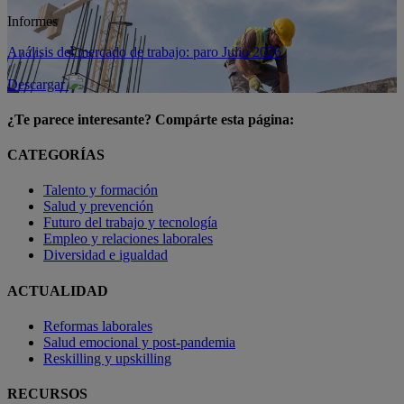
Informes
Análisis del mercado de trabajo: paro Julio 2026
Descargar
¿Te parece interesante? Compárte esta página:
CATEGORÍAS
Talento y formación
Salud y prevención
Futuro del trabajo y tecnología
Empleo y relaciones laborales
Diversidad e igualdad
ACTUALIDAD
Reformas laborales
Salud emocional y post-pandemia
Reskilling y upskilling
RECURSOS