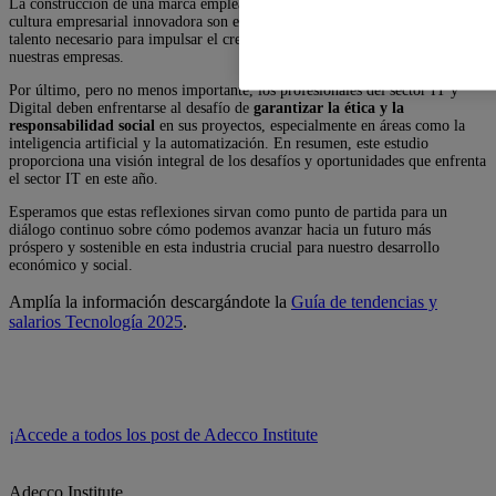
La construcción de una marca empleadora sólida y el fomento de una
cultura empresarial innovadora son elementos clave para atraer y retener el
talento necesario para impulsar el crecimiento y la competitividad de
nuestras empresas.
Por último, pero no menos importante, los profesionales del sector IT y
Digital deben enfrentarse al desafío de
garantizar la ética y la
responsabilidad social
en sus proyectos, especialmente en áreas como la
inteligencia artificial y la automatización. En resumen, este estudio
proporciona una visión integral de los desafíos y oportunidades que enfrenta
el sector IT en este año.
Esperamos que estas reflexiones sirvan como punto de partida para un
diálogo continuo sobre cómo podemos avanzar hacia un futuro más
próspero y sostenible en esta industria crucial para nuestro desarrollo
económico y social.
Amplía la información descargándote la
Guía de tendencias y
salarios Tecnología 2025
.
¡Accede a todos los post de Adecco Institute
Adecco Institute