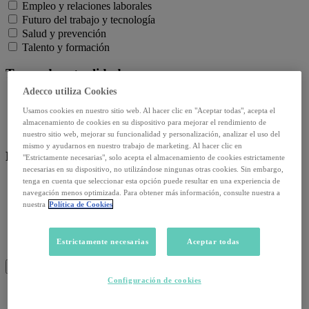
Empleo y relaciones laborales
Futuro del trabajo y tecnología
Salud y prevención
Talento y formación
Temas de actualidad:
Adecco utiliza Cookies
Reformas laborales
Usamos cookies en nuestro sitio web. Al hacer clic en "Aceptar todas", acepta el
Reskilling y upskilling
almacenamiento de cookies en su dispositivo para mejorar el rendimiento de
Salud emocional y post-pandemia
nuestro sitio web, mejorar su funcionalidad y personalización, analizar el uso del
mismo y ayudarnos en nuestro trabajo de marketing. Al hacer clic en
Recursos:
"Estrictamente necesarias", solo acepta el almacenamiento de cookies estrictamente
necesarias en su dispositivo, no utilizándose ningunas otras cookies. Sin embargo,
tenga en cuenta que seleccionar esta opción puede resultar en una experiencia de
Artículos
navegación menos optimizada. Para obtener más información, consulte nuestra a
Infografías
nuestra
Política de Cookies
Informes
Podcast
Video
Estrictamente necesarias
Aceptar todas
Webinar
BUSCAR
Configuración de cookies