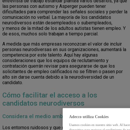
entrevista de trabajo estándar plantea varios desafíos, ya que
las personas con autismo y Asperger pueden tener
dificultades para comprender las señales sociales y perder la
comunicación no verbal. La mayoría de los candidatos
neurodiversos están desempleados o subempleados,
y menos de la mitad de los adultos autistas tienen empleo. Y
de esos, muchos solo trabajan a tiempo parcial.
A medida que más empresas reconozcan el valor de incluir
personas neurodiversas en sus organizaciones, aumentará la
competencia por este talento. Aquí hay algunas
consideraciones que los equipos de reclutamiento y
contratación querrán revisar para asegurarse de que los
solicitantes de empleo calificados no se filtren o pasen por
alto sin darse cuenta debido a la neurodiversidad de un
candidato.
Cómo facilitar el acceso a los
candidatos neurodiversos
Considera el medio ambiente
Adecco utiliza Cookies
Usamos cookies en nuestro sitio web. Al hace
Los entornos ruidosos y que distraen pueden ser incómodos
dispositivo para mejorar el rendimiento de nu