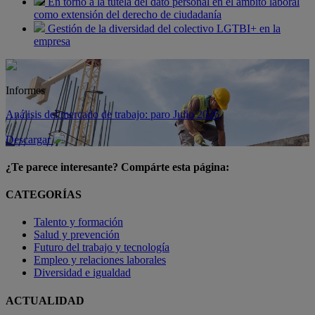
En torno a la tutela del dato personal en el ámbito laboral
como extensión del derecho de ciudadanía
Gestión de la diversidad del colectivo LGTBI+ en la
empresa
Informes
Análisis del mercado de trabajo: paro Julio 2026
Descargar
¿Te parece interesante? Compárte esta página:
CATEGORÍAS
Talento y formación
Salud y prevención
Futuro del trabajo y tecnología
Empleo y relaciones laborales
Diversidad e igualdad
ACTUALIDAD