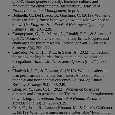
(2023). Board gender diversity, feminine culture, and
innovation for environmental sustainability.
Journal of
Product Innovation Management
, in press.
Bettinelli, C., Del Bosco, B., Giachino, C. (2019). Women on
boards in family firms: What we know and what we need to
know.
The Palgrave Handbook of Heterogeneity among
Family Firms
, 201–228.
Campopiano, G., De Massis, A., Rinaldi, F. R., & Sciascia, S.
(2017). Women’s involvement in family firms: Progress and
challenges for future research.
Journal of Family Business
Strategy,
8
(4), 200-212.
Cardador, M. T., Hill, P. L., & Salles, A. (2022). Unpacking
the status-leveling burden for women in male-dominated
occupations.
Administrative Science Quarterly
, 67(1), 237-
284.
Chadwick, I. C., & Dawson, A. (2018). Women leaders and
firm performance in family businesses: An examination of
financial and nonfinancial outcomes.
Journal of Family
Business Strategy
,
9
(4), 238-249.
Chen, M. Y., Kao, C. L. (2022). Women on boards of
directors and firm performance: The mediation of employment
downsizing.
International Journal of Human Resource
Management
, 33(13), 2597-2629.
Cruz, C., Justo, R., Larraza-Kintana, M., & Garcés-Galdeano,
L. (2019). When do women make a better table? Examining