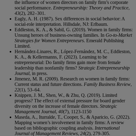
the influence of women directors on family firm’s corporate
social performance.
Entrepreneurship: Theory and Practice
,
43
(2), 282–301.
Eagly, A. H. (1987). Sex differences in social behavior: A
social-role interpretation. Hillsdale, NJ: Erlbaum.
Eddleston, K. A., & Sabil, G. (2019). Women in family firms:
Unsung heroes of business-owning families. In
Go-to-Market
Strategies for Women Entrepreneurs
. Emerald Publishing
Limited.
Hernández‐Linares, R., López‐Fernández, M. C., Eddleston,
K. A., & Kellermanns, F. (2023). Learning to be
entrepreneurial: Do family firms gain more from female
leadership than nonfamily firms?
Strategic Entrepreneurship
Journal
, in press.
Jimenez, M. R. (2009). Research on women in family firms:
Current status and future directions.
Family Business Review
,
22
(1), 53–64.
Knippen, J. M., Shen, W., & Zhu, Q. (2019). Limited
progress? The effect of external pressure for board gender
diversity on the increase of female directors.
Strategic
Management Journal
,
40
(7), 1123-1150
Maseda, A., Iturralde, T., Cooper, S., & Aparicio, G. (2022).
Mapping women’s involvement in family firms: A review
based on bibliographic coupling analysis.
International
Journal of Management Reviews
,
24
(2), 279-305.