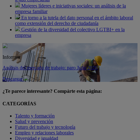
Mujeres líderes e iniciativas sociales: un análisis de la
empresa familiar
En torno a la tutela del dato personal en el ámbito laboral
como extensión del derecho de ciudadanía
Gestión de la diversidad del colectivo LGTBI+ en la
empresa
Informes
Análisis del mercado de trabajo: paro Julio 2026
Descargar
¿Te parece interesante? Compárte esta página:
CATEGORÍAS
Talento y formación
Salud y prevención
Futuro del trabajo y tecnología
Empleo y relaciones laborales
Diversidad e igualdad