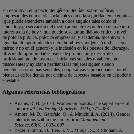
En definitiva, el impacto del género del líder sobre políticas
empresariales en materia social tales como la seguridad en el empleo
(que puede extenderse también a otros ángulos tales como el
cuidado y preservación del medio ambiente) es un tema de máximo
interés a día de hoy y que puede suscitar un diálogo crítico a nivel
de política pública, práctica empresarial y academia. Incentivar la
igualdad de oportunidades entre hombres y mujeres (con base en el
mérito y no en el género) y la inclusión en los puestos de liderazgo,
ofreciendo oportunidades reales de promoción y desarrollo
profesional, puede favorecer iniciativas sociales notablemente
trascedentes y ayudar a perfilar si las mujeres siguen siendo
percibidas como más sensibles, cooperativas y preocupadas por el
bienestar de los demás por encima de aspectos basados en el poder o
el estatus.
Algunas referencias bibliográficas
Adams, R. B. (2016). Women on boards: The superheroes of
tomorrow?
Leadership Quarterly
, 27(3), 371–386.
Amore, M. D., Garofalo, O., & Minichilli, A. (2014). Gender
interactions within the family firm.
Management
Science
,
60
(5), 1083-1097.
Bazel‐Shoham, O., Lee, S. M., Munjal, S., & Shoham, A.