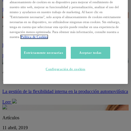
almacenamiento de cookies en su dispositivo para mejorar el rendimiento de
nuestro sitio web, mejorar su funcionalidad y personalización, analizar el uso del
Leer
mismo y ayudarnos en nuestro trabajo de marketing. Al hacer clic en
"Estrictamente necesarias", solo acepta el almacenamiento de cookies estrictamente
necesarias en su dispositivo, no utilizándose ningunas otras cookies. Sin embargo,
Artículos
tenga en cuenta que seleccionar esta opción puede resultar en una experiencia de
navegación menos optimizada. Para obtener más información, consulte nuestra a
11 abril, 2019
nuestra
Política de Cookies
Los empleados toman las riendas de su propia formación
Estrictamente necesarias
Aceptar todas
Leer
Configuración de cookies
Artículos
11 abril, 2019
La gestión de la flexibilidad interna en la producción automovilística
Leer
Artículos
11 abril, 2019