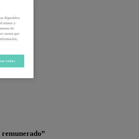
su dispositivo
del mismo y
amiento de
 en cuenta que
información,
tar todas
en remunerado”