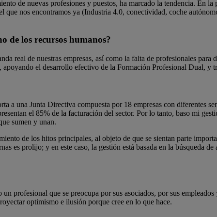
imiento de nuevas profesiones y puestos, ha marcado la tendencia. En l
el que nos encontramos ya (Industria 4.0, conectividad, coche autónomo,
rno de los recursos humanos?
anda real de nuestras empresas, así como la falta de profesionales para d
yando el desarrollo efectivo de la Formación Profesional Dual, y trata
orta a una Junta Directiva compuesta por 18 empresas con diferentes sens
entan el 85% de la facturación del sector. Por lo tanto, baso mi gesti
 que sumen y unan.
ento de los hitos principales, al objeto de que se sientan parte importa
as es prolijo; y en este caso, la gestión está basada en la búsqueda de 
un profesional que se preocupa por sus asociados, por sus empleados y p
royectar optimismo e ilusión porque cree en lo que hace.