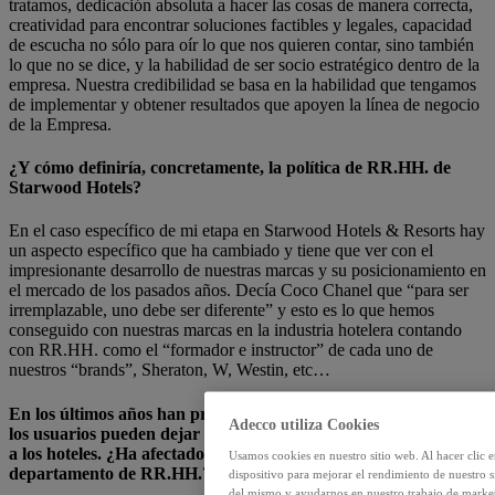
tratamos, dedicación absoluta a hacer las cosas de manera correcta,
creatividad para encontrar soluciones factibles y legales, capacidad
de escucha no sólo para oír lo que nos quieren contar, sino también
lo que no se dice, y la habilidad de ser socio estratégico dentro de la
empresa. Nuestra credibilidad se basa en la habilidad que tengamos
de implementar y obtener resultados que apoyen la línea de negocio
de la Empresa.
¿Y cómo definiría, concretamente, la política de RR.HH. de
Starwood Hotels?
En el caso específico de mi etapa en Starwood Hotels & Resorts hay
un aspecto específico que ha cambiado y tiene que ver con el
impresionante desarrollo de nuestras marcas y su posicionamiento en
el mercado de los pasados años. Decía Coco Chanel que “para ser
irremplazable, uno debe ser diferente” y esto es lo que hemos
conseguido con nuestras marcas en la industria hotelera contando
con RR.HH. como el “formador e instructor” de cada uno de
nuestros “brands”, Sheraton, W, Westin, etc…
En los últimos años han proliferado los sitios online en los que
Adecco utiliza Cookies
los usuarios pueden dejar sus comentarios y opiniones respecto
a los hoteles. ¿Ha afectado esto de algún modo a la gestión del
Usamos cookies en nuestro sitio web. Al hacer clic 
departamento de RR.HH.?
dispositivo para mejorar el rendimiento de nuestro s
del mismo y ayudarnos en nuestro trabajo de marketin