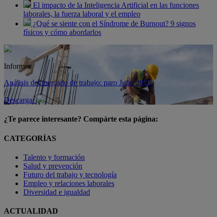
El impacto de la Inteligencia Artificial en las funciones
laborales, la fuerza laboral y el empleo
¿Qué se siente con el Síndrome de Burnout? 9 signos
físicos y cómo abordarlos
Informes
Análisis del mercado de trabajo: paro Julio 2026
Descargar
¿Te parece interesante? Compárte esta página:
CATEGORÍAS
Talento y formación
Salud y prevención
Futuro del trabajo y tecnología
Empleo y relaciones laborales
Diversidad e igualdad
ACTUALIDAD