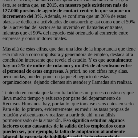
éste, se estima que,
en 2015, en nuestro país existieron más de
127.000 puestos de agente de contact center, lo que supone un
incremento del 3%.
Además, se confirma que un 20% de estas
plazas se dedican a actividades de outsourcing; así como que el 59%
de la actividad del sector se ha invertido en llamadas entrantes,
mientras que el 90% del negocio está orientado al comercio entre
empresas y consumidores finales.
Más allá de estas cifras, que dan una idea de la importancia que tiene
esta industria como impulsora y generadora de empleo, destaca otra
conclusión interesante que revela el estudio. Y es que
actualmente
hay un 5% de índice de rotación y un 4% de absentismo entre
el personal de estas empresas
. A priori, no son cifras muy altas,
pero unidas, pueden poner en jaque el negocio de estas
organizaciones, dejando clientes sin atender y llamadas sin realizar.
Teniendo en cuenta que la contratación es un proceso costoso y que
lleva mucho tiempo y esfuerzo por parte del departamento de
Recursos Humanos, hay, por tanto, que tomarse estos datos en serio.
Para ello, lo primero, evidentemente, es medir las tasas propias de
rotación y absentismo y realizar, a partir de ahí, un análisis
pormenorizado de la situación.
Eso significa estudiar algunos
factores como causantes de la salida de los empleados como
pueden ser, por ejemplo, la falta de adaptación al ambiente
laboral, la carencia de habilidad social, la inexistencia de