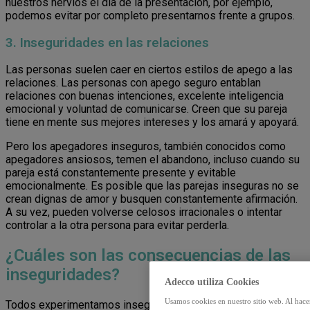
nuestros nervios el día de la presentación, por ejemplo,
podemos evitar por completo presentarnos frente a grupos.
3. Inseguridades en las relaciones
Las personas suelen caer en ciertos estilos de apego a las
relaciones. Las personas con apego seguro entablan
relaciones con buenas intenciones, excelente inteligencia
emocional y voluntad de comunicarse. Creen que su pareja
tiene en mente sus mejores intereses y los amará y apoyará.
Pero los apegadores inseguros, también conocidos como
apegadores ansiosos, temen el abandono, incluso cuando su
pareja está constantemente presente y evitable
emocionalmente. Es posible que las parejas inseguras no se
crean dignas de amor y busquen constantemente afirmación.
A su vez, pueden volverse celosos irracionales o intentar
controlar a la otra persona para evitar perderla.
¿Cuáles son las consecuencias de las
inseguridades?
Adecco utiliza Cookies
Usamos cookies en nuestro sitio web. Al hace
Todos experimentamos inseguridad, especialmente ante