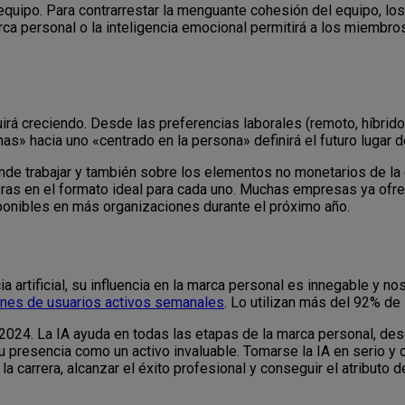
equipo. Para contrarrestar la menguante cohesión del equipo, lo
 personal o la inteligencia emocional permitirá a los miembro
á creciendo. Desde las preferencias laborales (remoto, híbrido, 
s» hacia uno «centrado en la persona» definirá el futuro lugar d
nde trabajar y también sobre los elementos no monetarios de la
eras en el formato ideal para cada uno. Muchas empresas ya ofr
onibles en más organizaciones durante el próximo año.
 artificial, su influencia en la marca personal es innegable y no
ones de usuarios activos semanales
. Lo utilizan más del 92% d
n 2024. La IA ayuda en todas las etapas de la marca personal, de
su presencia como un activo invaluable. Tomarse la IA en serio y 
a carrera, alcanzar el éxito profesional y conseguir el atributo