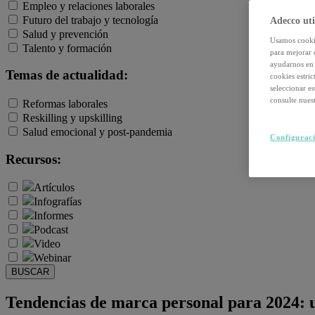
Empleo y relaciones laborales
Futuro del trabajo y tecnología
Adecco uti
Salud y prevención
Usamos cookie
Talento y formación
para mejorar 
ayudarnos en 
Temas de actualidad:
cookies estri
seleccionar e
consulte nuest
Reformas laborales
Reskilling y upskilling
Salud emocional y post-pandemia
Configuraci
Recursos:
Artículos
Infografías
Informes
Podcast
Video
Webinar
BUSCAR
Tendencias de marca personal para 2024: un