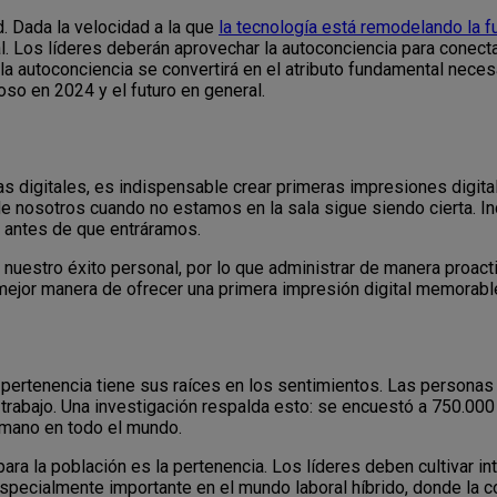
d. Dada la velocidad a la que
la tecnología está remodelando la f
l. Los líderes deberán aprovechar la autoconciencia para conec
la autoconciencia se convertirá en el atributo fundamental nece
oso en 2024 y el futuro en general.
digitales, es indispensable crear primeras impresiones digital
de nosotros cuando no estamos en la sala sigue siendo cierta. I
s antes de que entráramos.
 nuestro éxito personal, por lo que administrar de manera proa
 mejor manera de ofrecer una primera impresión digital memorabl
 pertenencia tiene sus raíces en los sentimientos. Las personas
 trabajo. Una investigación respalda esto: se encuestó a 750.000
umano en todo el mundo.
a la población es la pertenencia. Los líderes deben cultivar in
specialmente importante en el mundo laboral híbrido, donde la c