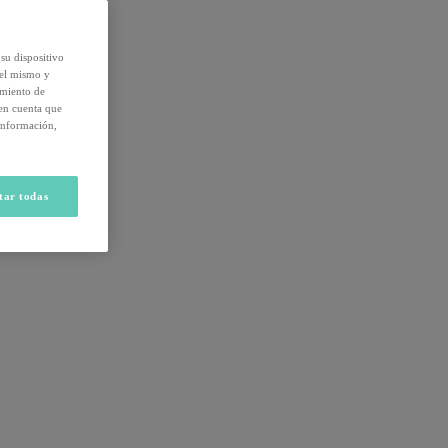
su dispositivo
del mismo y
amiento de
 en cuenta que
información,
tar todas