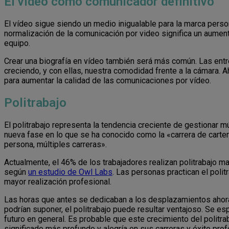
El vídeo como comunicador definitivo
El vídeo sigue siendo un medio inigualable para la marca perso
normalización de la comunicación por video significa un aumento
equipo.
Crear una biografía en vídeo también será más común. Las entr
creciendo, y con ellas, nuestra comodidad frente a la cámara. Aho
para aumentar la calidad de las comunicaciones por vídeo.
Politrabajo
El politrabajo representa la tendencia creciente de gestionar 
nueva fase en lo que se ha conocido como la «carrera de carter
persona, múltiples carreras».
Actualmente, el 46% de los trabajadores realizan politrabajo m
según
un estudio de Owl Labs
. Las personas practican el poli
mayor realización profesional.
Las horas que antes se dedicaban a los desplazamientos ahora
podrían suponer, el politrabajo puede resultar ventajoso. Se e
futuro en general. Es probable que este crecimiento del politra
significado más profundo y alegría en sus carreras y éxito prof