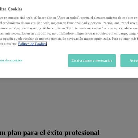
liza Cookies
s en nuestro sitio web. Al hacer clic en "Aceptar todas", acepta el almacenamiento de cookies en 
el rendimiento de nuestro sitio web, mejorar su funcionalidad y personalización, analizar el uso 
nuestro trabajo de marketing. Al hacer clic en "Estrictamente necesarias", solo acepta el almacen
ctamente necesarias en su dispositivo, no utilizándose ningunas otras cookies. Sin embargo, tenga
sta opción puede resultar en una experiencia de navegación menos optimizada. Para obtener más 
ra a nuestra
Política de Cookies
ón de cookies
Estrictamente necesarias
Acep
 plan para el éxito profesional