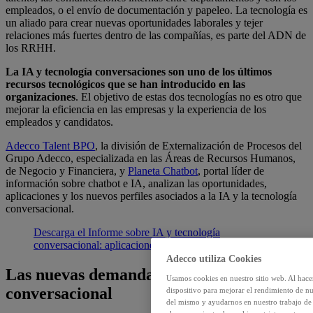
empleados, o el envío de documentación y papeleo. La tecnología es
un aliado para crear nuevas oportunidades laborales y tejer
relaciones más fuertes dentro de las compañías, es parte del ADN de
los RRHH.
La IA y tecnología conversaciones son uno de los últimos
recursos tecnológicos que se han introducido en las
organizaciones
. El objetivo de estas dos tecnologías no es otro que
mejorar la eficiencia en las empresas y la experiencia de los
empleados y candidatos.
Adecco Talent BPO
, la división de Externalización de Procesos del
Grupo Adecco, especializada en las Áreas de Recursos Humanos,
de Negocio y Financiera, y
Planeta Chatbot
, portal líder de
información sobre chatbot e IA, analizan las oportunidades,
aplicaciones y los nuevos perfiles asociados a la IA y la tecnología
conversacional.
Descarga el Informe sobre IA y tecnología
conversacional: aplicaciones y nuevos perfiles
Adecco utiliza Cookies
Las nuevas demandas de IA y tecnología
Usamos cookies en nuestro sitio web. Al hace
conversacional
dispositivo para mejorar el rendimiento de nu
del mismo y ayudarnos en nuestro trabajo de m