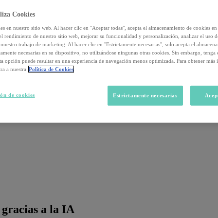
liza Cookies
s en nuestro sitio web. Al hacer clic en "Aceptar todas", acepta el almacenamiento de cookies en 
el rendimiento de nuestro sitio web, mejorar su funcionalidad y personalización, analizar el uso 
nuestro trabajo de marketing. Al hacer clic en "Estrictamente necesarias", solo acepta el almacen
ctamente necesarias en su dispositivo, no utilizándose ningunas otras cookies. Sin embargo, tenga
sta opción puede resultar en una experiencia de navegación menos optimizada. Para obtener más 
ra a nuestra
Política de Cookies
ón de cookies
Estrictamente necesarias
Acep
gracias a la IA