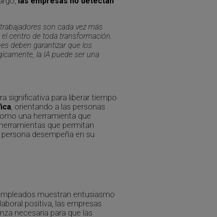
bargo,
las empresas no detectan
los trabajadores son cada vez más
 el centro de toda transformación.
nes deben garantizar que los
égicamente, la IA puede ser una
a significativa para liberar tiempo
ica
, orientando a las personas
 como una herramienta que
 herramientas que permitan
ada persona desempeña en su
os empleados muestran entusiasmo
laboral positiva, las empresas
anza necesaria para que las