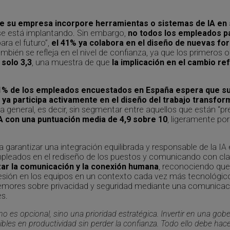
e su empresa incorpore herramientas o sistemas de IA en s
 se está implantando. Sin embargo,
no todos los empleados pa
ara el futuro”,
el 41% ya colabora en el diseño de nuevas fo
ambién se refleja en el nivel de confianza, ya que los primeros 
 solo 3,3
, una muestra de que
la implicación en el cambio re
61% de los empleados encuestados en España espera que s
 ya participa activamente en el diseño del trabajo transfo
za general, es decir, sin segmentar entre aquellos que están “pre
IA con una puntuación media de 4,9 sobre 10
, ligeramente po
 garantizar una integración equilibrada y responsable de la IA e
empleados en el rediseño de los puestos y comunicando con cl
zar la comunicación y la conexión humana
, reconociendo que 
esión en los equipos en un contexto cada vez más tecnológico
 temores sobre privacidad y seguridad mediante una comunica
es.
o es opcional, sino una prioridad estratégica. Invertir en una go
bles en productividad sin perder la confianza. Todo ello debe hac