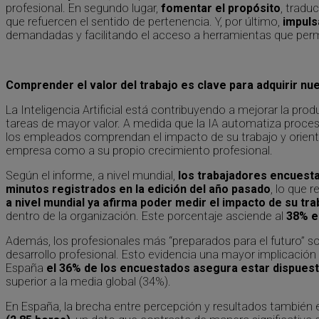
profesional. En segundo lugar,
fomentar el propósito
, tradu
que refuercen el sentido de pertenencia. Y, por último,
impuls
demandadas y facilitando el acceso a herramientas que perm
Comprender el valor del trabajo es clave para adquirir n
La Inteligencia Artificial está contribuyendo a mejorar la pr
tareas de mayor valor. A medida que la IA automatiza proces
los empleados comprendan el impacto de su trabajo y oriente
empresa como a su propio crecimiento profesional.
Según el informe, a nivel mundial,
los trabajadores encuesta
minutos registrados en la edición del año pasado
, lo que 
a nivel mundial ya afirma poder medir el impacto de su trab
dentro de la organización. Este porcentaje asciende al
38% e
Además, los profesionales más “preparados para el futuro” 
desarrollo profesional. Esto evidencia una mayor implicación
España
el 36% de los encuestados asegura estar dispuesto
superior a la media global (34%).
En España, la brecha entre percepción y resultados también e