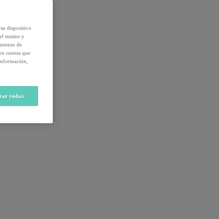
su dispositivo
del mismo y
amiento de
 en cuenta que
información,
tar todas