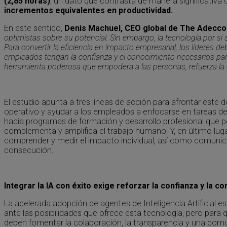
(2,85 horas)
, un dato que contrasta de manera significativa
incrementos equivalentes en productividad.
En este sentido,
Denis Machuel, CEO global de The Adecco
optimistas sobre su potencial. Sin embargo, la tecnología por sí
Para convertir la eficiencia en impacto empresarial, los líderes
empleados tengan la confianza y el conocimiento necesarios para 
herramienta poderosa que empodera a las personas, refuerza la 
El estudio apunta a tres líneas de acción para afrontar este d
operativo y ayudar a los empleados a enfocarse en tareas de
hacia programas de formación y desarrollo profesional que 
complementa y amplifica el trabajo humano. Y, en último lug
comprender y medir el impacto individual, así como comunic
consecución.
Integrar la IA con éxito exige reforzar la confianza y la c
La acelerada adopción de agentes de Inteligencia Artificial
ante las posibilidades que ofrece esta tecnología, pero para
deben fomentar la colaboración, la transparencia y una comun