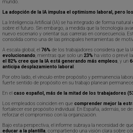
mundo.
La adopción de la IA impulsa el optimismo laboral, pero lo
La Inteligencia Artificial (IA) se ha integrado de forma natu
sobre el futuro. Sin embargo, a medida que la tecnología ava
nuevo escenario y orientar sus carreras en consecuencia. E
consolida como una de las principales herramientas de motiv
A escala global, el
76%
de los trabajadores considera que la 
evolucionando
, mientras que solo un
23%
ha visto o prevé l
el 82% cree que la IA está generando más empleos
, y un
6
anticipa desplazamiento laboral
.
Por otro lado, el vínculo entre propósito y permanencia laboral
fuerte sentido de propósito en su trabajo planean permanece
En el
caso español, más de la mitad de los trabajadores (5
Los empleados coinciden en que
comprender mejor la estra
fortalecer ese propósito individual. En España, además, se d
reforzar el compromiso con la organización.
Bajo esta perspectiva, el informe subraya la necesidad de q
educar a la plantilla
, compartiendo una visión clara sobre cóm