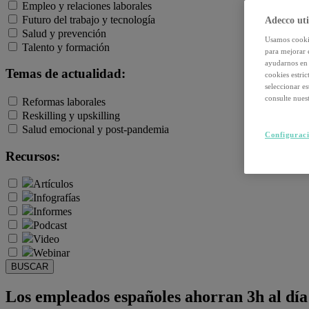
Empleo y relaciones laborales
Futuro del trabajo y tecnología
Adecco uti
Salud y prevención
Usamos cookie
Talento y formación
para mejorar 
ayudarnos en 
Temas de actualidad:
cookies estri
seleccionar e
consulte nuest
Reformas laborales
Reskilling y upskilling
Salud emocional y post-pandemia
Configuraci
Recursos:
Artículos
Infografías
Informes
Podcast
Video
Webinar
BUSCAR
Los empleados españoles ahorran 3h al día 