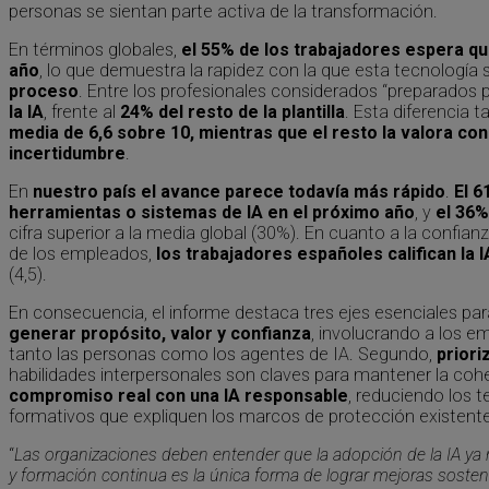
personas se sientan parte activa de la transformación.
En términos globales,
el 55% de los trabajadores espera qu
año
, lo que demuestra la rapidez con la que esta tecnología
proceso
. Entre los profesionales considerados “preparados p
la IA
, frente al
24% del resto de la plantilla
. Esta diferencia t
media de 6,6 sobre 10, mientras que el resto la valora con
incertidumbre
.
En
nuestro país el avance parece todavía más rápido
.
El 
herramientas o sistemas de IA en el próximo año
, y
el 36%
cifra superior a la media global (30%). En cuanto a la confian
de los empleados,
los trabajadores españoles califican la 
(4,5).
En consecuencia, el informe destaca tres ejes esenciales para
generar propósito, valor y confianza
, involucrando a los 
tanto las personas como los agentes de IA. Segundo,
priori
habilidades interpersonales son claves para mantener la coh
compromiso real con una IA responsable
, reduciendo los
formativos que expliquen los marcos de protección existent
“
Las organizaciones deben entender que la adopción de la IA ya n
y formación continua es la única forma de lograr mejoras sosteni