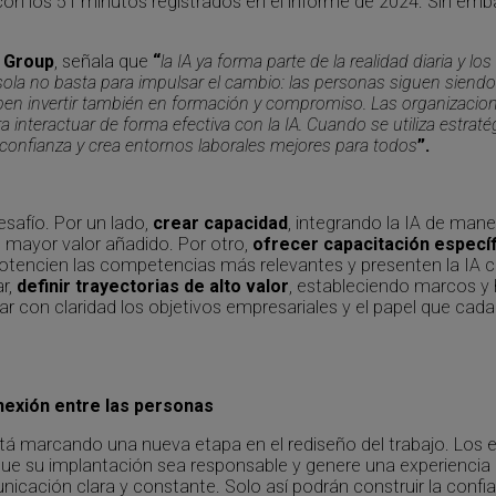
 con los 51 minutos registrados en el informe de 2024. Sin em
 Group
, señala que
“
la IA ya forma parte de la realidad diaria y 
 sola no basta para impulsar el cambio: las personas siguen siendo
 deben invertir también en formación y compromiso. Las organizacio
interactuar de forma efectiva con la IA. Cuando se utiliza estrat
confianza y crea entornos laborales mejores para todos
”.
esafío. Por un lado,
crear capacidad
, integrando la IA de maner
 mayor valor añadido. Por otro,
ofrecer capacitación específ
potencien las competencias más relevantes y presenten la IA
ar,
definir trayectorias de alto valor
, estableciendo marcos y
ar con claridad los objetivos empresariales y el papel que c
onexión entre las personas
 está marcando una nueva etapa en el rediseño del trabajo. L
 que su implantación sea responsable y genere una experiencia 
icación clara y constante. Solo así podrán construir la confi