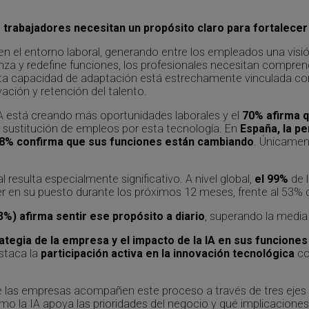
s trabajadores necesitan un propósito claro para fortalecer
ral en el entorno laboral, generando entre los empleados una vi
nza y redefine funciones, los profesionales necesitan compren
sta capacidad de adaptación está estrechamente vinculada con
ación y retención del talento.
IA está creando más oportunidades laborales y el
70% afirma q
a sustitución de empleos por esta tecnología. En
España, la pe
8% confirma que sus funciones están cambiando
. Únicame
 resulta especialmente significativo. A nivel global,
el 99%
de 
r en su puesto durante los próximos 12 meses, frente al 53% 
3%) afirma sentir ese propósito a diario
, superando la media
tegia de la empresa y el impacto de la IA en sus funcione
estaca la
participación activa en la innovación tecnológica
co
ue las empresas acompañen este proceso a través de tres ejes 
o la IA apoya las prioridades del negocio y qué implicaciones 