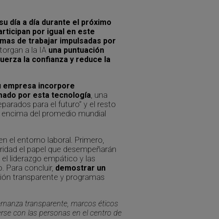
u día a día durante el próximo
rticipan por igual en este
rmas de trabajar impulsadas por
otorgan a la IA
una puntuación
fuerza la confianza y reduce la
u empresa incorpore
rmado por esta tecnología
, una
parados para el futuro” y el resto
r encima del promedio mundial
n el entorno laboral. Primero,
aridad el papel que desempeñarán
el liderazgo empático y las
. Para concluir,
demostrar un
ción transparente y programas
bernanza transparente, marcos éticos
erse con las personas en el centro de