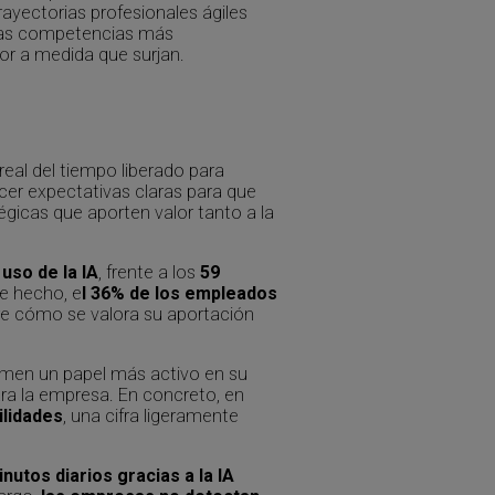
rayectorias profesionales ágiles
 las competencias más
or a medida que surjan.
real del tiempo liberado para
cer expectativas claras para que
gicas que aporten valor tanto a la
uso de la IA
, frente a los
59
De hecho, e
l 36% de los empleados
bre cómo se valora su aportación
umen un papel más activo en su
ara la empresa. En concreto, en
ilidades
, una cifra ligeramente
utos diarios gracias a la IA