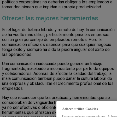
políticas corporativas no deberían obligar a los empleados a
tomar decisiones que impidan su propia productividad.
Ofrecer las mejores herramientas
En el lugar de trabajo híbrido y remoto de hoy, la comunicación
se ha vuelto más difícil, particularmente para las empresas
con un gran porcentaje de empleados remotos. Pero la
comunicación eficaz es esencial para que cualquier negocio
tenga éxito y siempre ha sido la piedra angular del éxito de
las operaciones.
Una comunicación inadecuada puede generar un trabajo
fragmentado, inacabado e inconsistente por parte de equipos
y colaboradores. Además de afectar la calidad del trabajo, la
mala comunicación también puede dañar la cultura laboral de
una empresa y obstaculizar el crecimiento profesional de los
empleados.
Hay que reconocer que las prácticas y herramientas que se
consideraban de vanguardia hace apenas unos años pueden
ya no ser efectivas o eficientes. Los empleados prefieren
Adecco utiliza Cookies
herramientas que ofrezcan experiencias de usuario de nivel
Usamos cookies en nuestro sitio web. Al hace