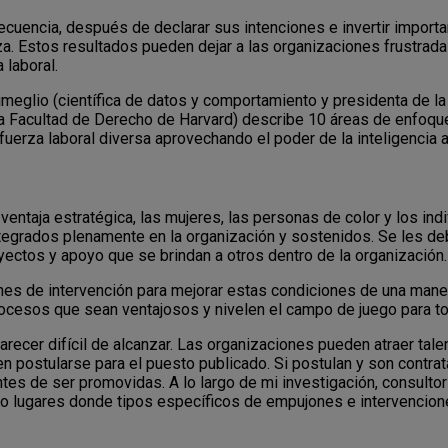
ecuencia, después de declarar sus intenciones e invertir importa
iza. Estos resultados pueden dejar a las organizaciones frustrada
 laboral.
imeglio (científica de datos y comportamiento y presidenta de la
 Facultad de Derecho de Harvard) describe 10 áreas de enfoque 
fuerza laboral diversa aprovechando el poder de la inteligencia ar
 ventaja estratégica, las mujeres, las personas de color y los in
egrados plenamente en la organización y sostenidos. Se les deb
yectos y apoyo que se brindan a otros dentro de la organización
es de intervención para mejorar estas condiciones de una mane
rocesos que sean ventajosos y nivelen el campo de juego para t
recer difícil de alcanzar. Las organizaciones pueden atraer tal
n postularse para el puesto publicado. Si postulan y son contra
s de ser promovidas. A lo largo de mi investigación, consultorí
omo lugares donde tipos específicos de empujones e intervencion