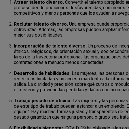
Atraer talento diverso.
Convertir el talento apropiado e
proceso desde posiciones desfavorecidas, con menos e
competitivos y menos personas que los ayuden a navegar
Reclutar talento diverso.
Una empresa puede proporcion
entrevistas. Además, las empresas pueden ampliar informa
mejor sus posibilidades.
Incorporación de talento diverso.
Un proceso de incorp
étnicos, religiosos, de orientación sexual y socioeconóm
largo de la trayectoria profesional, las organizaciones de
contrataciones a menudo menos conectadas.
Desarrollo de habilidades.
Las mujeres, las personas d
redes más limitadas y un acceso más lento a la informaci
salida. La claridad y precisión sobre qué cursos o módul
el misterio y previene las pérdidas y daños que acompañ
Trabajo pesado de oficina.
Las mujeres y las personas 
de este tipo de trabajo pueden estancar a un empleado. El
equipo”. Hay muchas formas justas y transparentes de equi
pesado garantizan que ninguna persona o grupo sea tratad
Flexibilidad y bienestar.
COVID-19 ha obligado a las orga