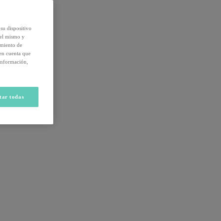
su dispositivo
del mismo y
amiento de
 en cuenta que
información,
tar todas