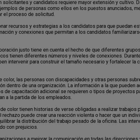
n solicitantes y candidatos requiere mayor extensión y cultivo. 
jemplos de personas como ellos en los puestos anunciados, m
 el proceso de solicitud.
ar recursos y estrategias a los candidatos para que puedan esta
ción y conexiones que permitan a los candidatos familiarizarse c
oración justo tiene en cuenta el hecho de que diferentes grupos 
icos tienen diferentes números y niveles de conexiones. Durante 
ben intervenir para construir el tamaño necesario y fortalecer la 
e color, las personas con discapacidades y otras personas sub
ón dentro de una organización. La información a la que pueden ac
os de capacitación adicional se requieren o tipos de proyectos 
an a la partida de los empleados.
de color tienen historias de verse obligadas a realizar trabajo
 rechazo puede crear una reacción violenta o hacer que un indiv
librar la distribución del trabajo pesado de la oficina. Las inte
o con prejuicios.
nizaciones a mejorar la comunicación en todas las direcciones y