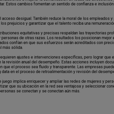
star. Estos cambios fomentan un sentido de confianza e inclusión
l acceso desigual. También reduce la moral de los empleados y 
r los prejuicios y garantizar que el talento reciba una remuneración
ribuciones equitativas y precisas respaldan las trayectorias pr
y personas de otras razas. Los resultados los posicionan mejor
dos confían en que sus esfuerzos serán acreditados con precisió
l más sólida.
requieren ajustes e intervenciones específicas, pero lograr que
 la revisión anual del desempeño. Estas acciones incluyen docu
 que el proceso sea fluido y transparente. Las empresas pueden
big data en el proceso de retroalimentación y revisión del desemp
e juego implica enriquecer y ampliar las redes de mujeres y per
rantizar que su ubicación en la red sea ventajosa y seleccionar c
as personas se conectan y se conectan aún más.