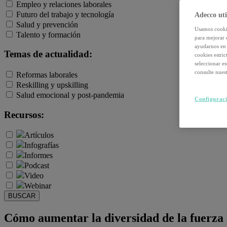
Empleo y relaciones laborales
Futuro del trabajo y tecnología
Adecco uti
Salud y prevención
Usamos cookie
Talento y formación
para mejorar 
ayudarnos en 
Temas de actualidad:
cookies estri
seleccionar e
consulte nuest
Reformas laborales
Reskilling y upskilling
Salud emocional y post-pandemia
Configuraci
Recursos:
Artículos
Infografías
Informes
Podcast
Video
Webinar
BUSCAR
Cómo aumentar la diversidad de la fuerza 