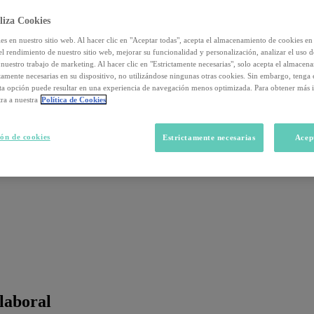
liza Cookies
s en nuestro sitio web. Al hacer clic en "Aceptar todas", acepta el almacenamiento de cookies en 
el rendimiento de nuestro sitio web, mejorar su funcionalidad y personalización, analizar el uso 
nuestro trabajo de marketing. Al hacer clic en "Estrictamente necesarias", solo acepta el almacen
ctamente necesarias en su dispositivo, no utilizándose ningunas otras cookies. Sin embargo, tenga
sta opción puede resultar en una experiencia de navegación menos optimizada. Para obtener más 
ra a nuestra
Política de Cookies
ón de cookies
Estrictamente necesarias
Acep
laboral