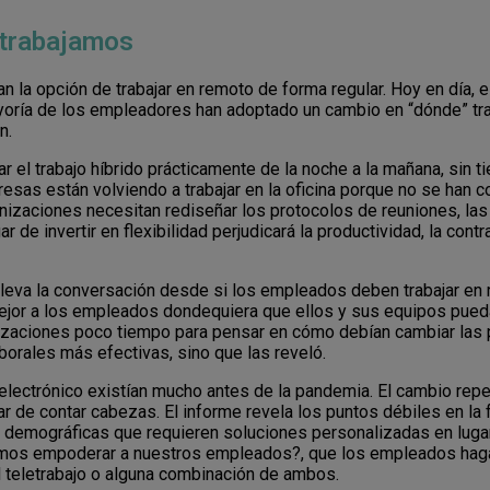
 trabajamos
la opción de trabajar en remoto de forma regular. Hoy en día, e
ayoría de los empleadores han adoptado un cambio en “dónde” tr
n.
r el trabajo híbrido prácticamente de la noche a la mañana, sin
sas están volviendo a trabajar en la oficina porque no se han 
anizaciones necesitan rediseñar los protocolos de reuniones, las
r de invertir en flexibilidad perjudicará la productividad, la con
jo eleva la conversación desde si los empleados deben trabajar 
ejor a los empleados dondequiera que ellos y sus equipos pueda
ganizaciones poco tiempo para pensar en cómo debían cambiar las 
aborales más efectivas, sino que las reveló.
ectrónico existían mucho antes de la pandemia. El cambio repen
ar de contar cabezas. El informe revela los puntos débiles en la 
 demográficas que requieren soluciones personalizadas en lugar
mos empoderar a nuestros empleados?, que los empleados hagan
 el teletrabajo o alguna combinación de ambos.