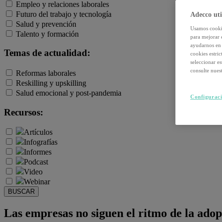
Empleo y relaciones laborales
Futuro del trabajo y tecnología
Adecco uti
Salud y prevención
Usamos cookie
Talento y formación
para mejorar 
ayudarnos en 
Temas de actualidad:
cookies estri
seleccionar e
consulte nuest
Reformas laborales
Reskilling y upskilling
Salud emocional y post-pandemia
Configuraci
Recursos:
Artículos
Infografías
Informes
Podcast
Video
Webinar
BUSCAR
Las empresas no siguen el ritmo de la adop