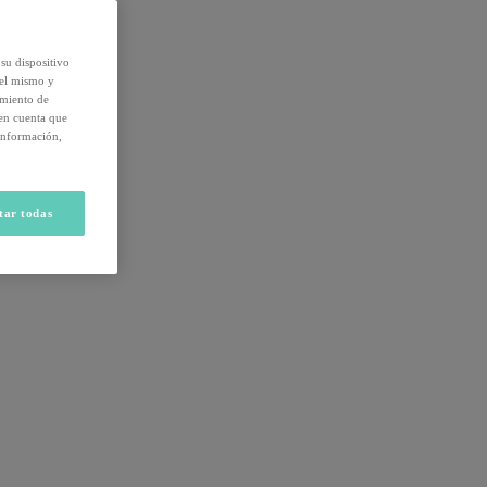
su dispositivo
del mismo y
amiento de
 en cuenta que
información,
tar todas