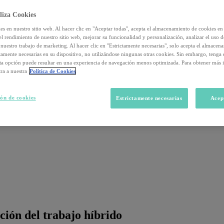
liza Cookies
s en nuestro sitio web. Al hacer clic en "Aceptar todas", acepta el almacenamiento de cookies en 
el rendimiento de nuestro sitio web, mejorar su funcionalidad y personalización, analizar el uso 
nuestro trabajo de marketing. Al hacer clic en "Estrictamente necesarias", solo acepta el almacen
ctamente necesarias en su dispositivo, no utilizándose ningunas otras cookies. Sin embargo, tenga
sta opción puede resultar en una experiencia de navegación menos optimizada. Para obtener más 
ra a nuestra
Política de Cookies
ón de cookies
Estrictamente necesarias
Acep
ción del trabajo híbrido