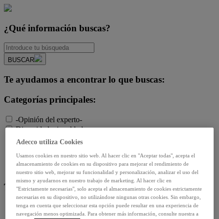
¿Qué información buscas?
BUSCAR
Te ayudamos a encontrar lo que buscas:
Categorías principales:
-Opinión del experto-
Diversidad e igualdad
Empleo y relaciones laborales
Adecco utiliza Cookies
Futuro del trabajo y tecnología
Usamos cookies en nuestro sitio web. Al hacer clic en "Aceptar todas", acepta el
Salud y prevención
almacenamiento de cookies en su dispositivo para mejorar el rendimiento de
Talento y formación
nuestro sitio web, mejorar su funcionalidad y personalización, analizar el uso del
mismo y ayudarnos en nuestro trabajo de marketing. Al hacer clic en
Temas de actualidad:
"Estrictamente necesarias", solo acepta el almacenamiento de cookies estrictamente
necesarias en su dispositivo, no utilizándose ningunas otras cookies. Sin embargo,
tenga en cuenta que seleccionar esta opción puede resultar en una experiencia de
Reformas laborales
navegación menos optimizada. Para obtener más información, consulte nuestra a
Reskilling y upskilling