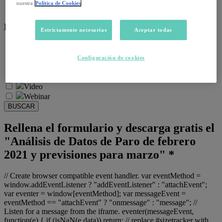
nuestra
Política de Cookies
Salud emocional y post-pandemia
Recursos:
Estrictamente necesarias
Aceptar todas
Artículos
Infografías
Configuración de cookies
Informes
Podcast
Video
Webinar
BUSCAR
Rellena el formulario y descarga gratis el
"Análisis de Datos de Paro de febrero
2021 y previsiones para marzo" *
// Create browser compatible event handler. var eventMethod =
window.addEventListener ? "addEventListener" : "attachEvent";
var eventer = window[eventMethod]; var messageEvent =
eventMethod == "attachEvent" ? "onmessage" : "message"; //
Listen for a message from the iframe. eventer(messageEvent,
function(e) { if (isNaN(e.data)) return; // replace #sizetracker with