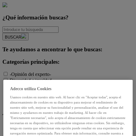
¿Qué información buscas?
BUSCAR
Te ayudamos a encontrar lo que buscas:
Categorías principales:
-Opinión del experto-
Diversidad e igualdad
Empleo y relaciones laborales
Adecco utiliza Cookies
Futuro del trabajo y tecnología
Usamos cookies en nuestro sitio web. Al hacer clic en "Aceptar todas", acepta el
Salud y prevención
almacenamiento de cookies en su dispositivo para mejorar el rendimiento de
Talento y formación
nuestro sitio web, mejorar su funcionalidad y personalización, analizar el uso del
mismo y ayudarnos en nuestro trabajo de marketing. Al hacer clic en
Temas de actualidad:
"Estrictamente necesarias", solo acepta el almacenamiento de cookies estrictamente
necesarias en su dispositivo, no utilizándose ningunas otras cookies. Sin embargo,
Reformas laborales
tenga en cuenta que seleccionar esta opción puede resultar en una experiencia de
navegación menos optimizada. Para obtener más información, consulte nuestra a
Reskilling y upskilling