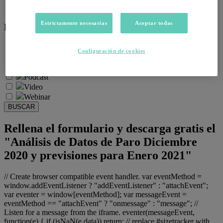
Salud emocional y post-pandemia
Estrictamente necesarias
Aceptar todas
Recursos:
Artículos
Configuración de cookies
Infografías
Informes
Podcast
Video
Webinar
BUSCAR
Rellena el formulario y descarga gratis el
"Análisis de Datos de Paro Diciembre
2020 y previsiones para Enero 2021"
// Create browser compatible event handler. var eventMethod =
window.addEventListener ? "addEventListener" : "attachEvent";
var eventer = window[eventMethod]; var messageEvent =
eventMethod == "attachEvent" ? "onmessage" : "message"; //
Listen for a message from the iframe. eventer(messageEvent,
function(e) { if (isNaN(e.data)) return; // replace #sizetracker with