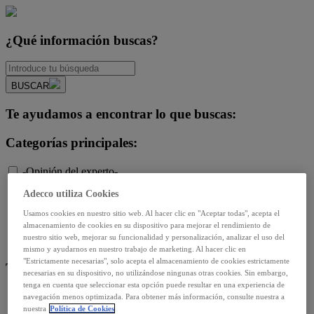
¿Qué información buscas?
BUSCAR
Te ayudamos a encontrar lo que buscas:
Categorías principales:
-Opinión del experto-
Diversidad e igualdad
Adecco utiliza Cookies
Empleo y relaciones laborales
Futuro del trabajo y tecnología
Usamos cookies en nuestro sitio web. Al hacer clic en "Aceptar todas", acepta el
almacenamiento de cookies en su dispositivo para mejorar el rendimiento de
Salud y prevención
nuestro sitio web, mejorar su funcionalidad y personalización, analizar el uso del
Talento y formación
mismo y ayudarnos en nuestro trabajo de marketing. Al hacer clic en
"Estrictamente necesarias", solo acepta el almacenamiento de cookies estrictamente
Temas de actualidad:
necesarias en su dispositivo, no utilizándose ningunas otras cookies. Sin embargo,
tenga en cuenta que seleccionar esta opción puede resultar en una experiencia de
Reformas laborales
navegación menos optimizada. Para obtener más información, consulte nuestra a
nuestra
Política de Cookies
Reskilling y upskilling