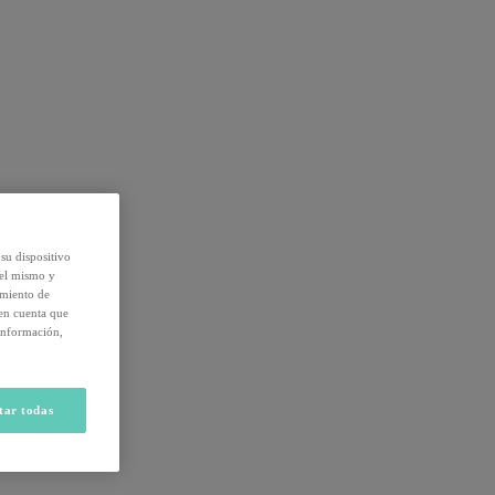
su dispositivo
del mismo y
amiento de
 en cuenta que
información,
tar todas