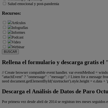
Salud emocional y post-pandemia
Recursos:
Artículos
Infografías
Informes
Podcast
Video
Webinar
BUSCAR
Rellena el formulario y descarga gratis e
// Create browser compatible event handler. var eventMethod = win
"attachEvent" ? "onmessage" : "message"; // Listen for a message from
need document.getElementById('sizetracker').style.height = e.data + 'px
Descarga el Análisis de Datos de Paro Oct
Por primera vez desde abril de 2014 se registran tres meses seguidos 