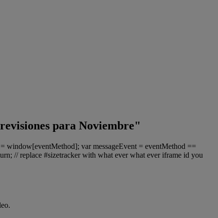
 previsiones para Noviembre"
ter = window[eventMethod]; var messageEvent = eventMethod ==
urn; // replace #sizetracker with what ever what ever iframe id you
leo.