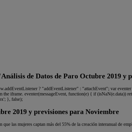
l "Análisis de Datos de Paro Octubre 2019 y
dow.addEventListener ? "addEventListener" : "attachEvent"; var even
 the iframe. eventer(messageEvent, function(e) { if (isNaN(e.data)) ret
'; }, false);
ubre 2019 y previsiones para Noviembre
en que las mujeres captan más del 55% de la creación interanual de emp