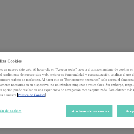
liza Cookies
s en nuestro sitio web. Al hacer clic en "Aceptar todas", acepta el almacenamiento de cookies en 
el rendimiento de nuestro sitio web, mejorar su funcionalidad y personalización, analizar el uso 
nuestro trabajo de marketing. Al hacer clic en "Estrictamente necesarias", solo acepta el almacen
ctamente necesarias en su dispositivo, no utilizándose ningunas otras cookies. Sin embargo, tenga
sta opción puede resultar en una experiencia de navegación menos optimizada. Para obtener más 
ra a nuestra
Política de Cookies
ón de cookies
Estrictamente necesarias
Acep