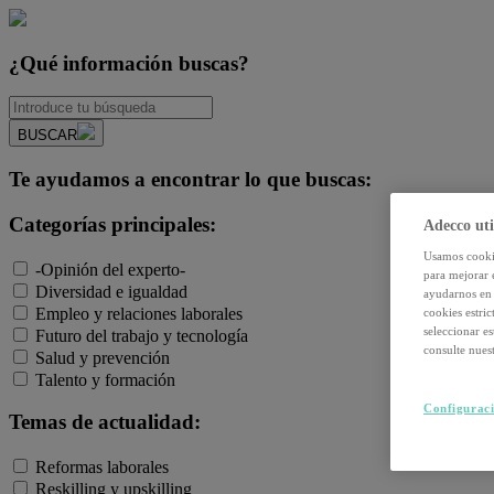
¿Qué información buscas?
BUSCAR
Te ayudamos a encontrar lo que buscas:
Categorías principales:
Adecco uti
Usamos cookie
-Opinión del experto-
para mejorar 
Diversidad e igualdad
ayudarnos en 
Empleo y relaciones laborales
cookies estri
seleccionar e
Futuro del trabajo y tecnología
consulte nuest
Salud y prevención
Talento y formación
Configuraci
Temas de actualidad:
Reformas laborales
Reskilling y upskilling