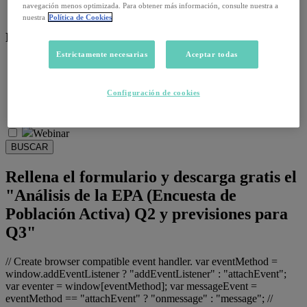
navegación menos optimizada. Para obtener más información, consulte nuestra a
Salud emocional y post-pandemia
nuestra
Política de Cookies
Recursos:
Estrictamente necesarias
Aceptar todas
Artículos
Infografías
Informes
Configuración de cookies
Podcast
Video
Webinar
BUSCAR
Rellena el formulario y descarga gratis el
"Análisis de la EPA (Encuesta de
Población Activa) Q2 y previsiones para
Q3"
// Create browser compatible event handler. var eventMethod =
window.addEventListener ? "addEventListener" : "attachEvent";
var eventer = window[eventMethod]; var messageEvent =
eventMethod == "attachEvent" ? "onmessage" : "message"; //