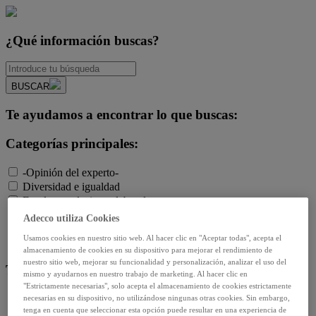
¿Qué información buscas?
BUSCAR
Te ayudamos a encontrar lo que buscas:
Categorías principales:
-Opinión del experto-
Diversidad e igualdad
Empleo y relaciones laborales
Futuro del trabajo y tecnología
Adecco utiliza Cookies
Salud y prevención
Usamos cookies en nuestro sitio web. Al hacer clic en "Aceptar todas", acepta el
Talento y formación
almacenamiento de cookies en su dispositivo para mejorar el rendimiento de
nuestro sitio web, mejorar su funcionalidad y personalización, analizar el uso del
Temas de actualidad:
mismo y ayudarnos en nuestro trabajo de marketing. Al hacer clic en
"Estrictamente necesarias", solo acepta el almacenamiento de cookies estrictamente
Reformas laborales
necesarias en su dispositivo, no utilizándose ningunas otras cookies. Sin embargo,
tenga en cuenta que seleccionar esta opción puede resultar en una experiencia de
Reskilling y upskilling