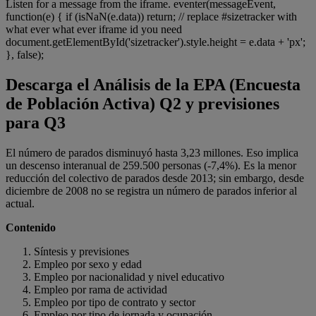
Listen for a message from the iframe. eventer(messageEvent,
function(e) { if (isNaN(e.data)) return; // replace #sizetracker with
what ever what ever iframe id you need
document.getElementById('sizetracker').style.height = e.data + 'px';
}, false);
Descarga el Análisis de la EPA (Encuesta
de Población Activa) Q2 y previsiones
para Q3
El número de parados disminuyó hasta 3,23 millones. Eso implica
un descenso interanual de 259.500 personas (-7,4%). Es la menor
reducción del colectivo de parados desde 2013; sin embargo, desde
diciembre de 2008 no se registra un número de parados inferior al
actual.
Contenido
Síntesis y previsiones
Empleo por sexo y edad
Empleo por nacionalidad y nivel educativo
Empleo por rama de actividad
Empleo por tipo de contrato y sector
Empleo por tipo de jornada y ocupación