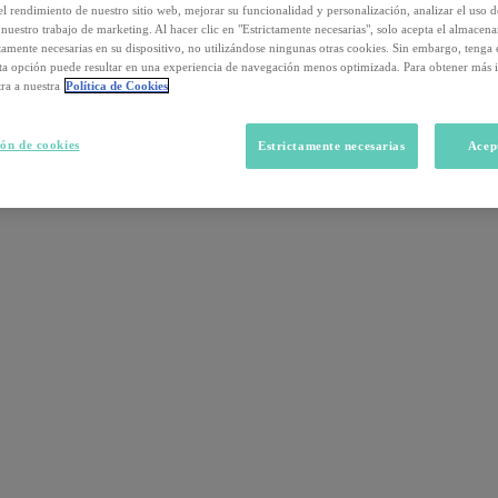
el rendimiento de nuestro sitio web, mejorar su funcionalidad y personalización, analizar el uso 
nuestro trabajo de marketing. Al hacer clic en "Estrictamente necesarias", solo acepta el almacen
ctamente necesarias en su dispositivo, no utilizándose ningunas otras cookies. Sin embargo, tenga
sta opción puede resultar en una experiencia de navegación menos optimizada. Para obtener más 
ra a nuestra
Política de Cookies
ón de cookies
Estrictamente necesarias
Acep