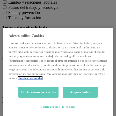
Empleo y relaciones laborales
Futuro del trabajo y tecnología
Salud y prevención
Talento y formación
Temas de actualidad:
Adecco utiliza Cookies
Reformas laborales
Reskilling y upskilling
Usamos cookies en nuestro sitio web. Al hacer clic en "Aceptar todas", acepta el
almacenamiento de cookies en su dispositivo para mejorar el rendimiento de
Salud emocional y post-pandemia
nuestro sitio web, mejorar su funcionalidad y personalización, analizar el uso del
mismo y ayudarnos en nuestro trabajo de marketing. Al hacer clic en
Recursos:
"Estrictamente necesarias", solo acepta el almacenamiento de cookies estrictamente
necesarias en su dispositivo, no utilizándose ningunas otras cookies. Sin embargo,
Artículos
tenga en cuenta que seleccionar esta opción puede resultar en una experiencia de
Infografías
navegación menos optimizada. Para obtener más información, consulte nuestra a
nuestra
Política de Cookies
Informes
Podcast
Video
Estrictamente necesarias
Aceptar todas
Webinar
BUSCAR
Configuración de cookies