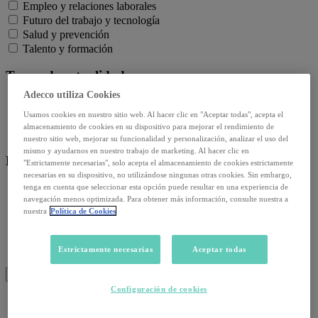
Empleo y relaciones laborales
Futuro del trabajo y tecnología
Salud y prevención
Talento y formación
Temas de actualidad:
Adecco utiliza Cookies
Reformas laborales
Usamos cookies en nuestro sitio web. Al hacer clic en "Aceptar todas", acepta el
Reskilling y upskilling
almacenamiento de cookies en su dispositivo para mejorar el rendimiento de
Salud emocional y post-pandemia
nuestro sitio web, mejorar su funcionalidad y personalización, analizar el uso del
mismo y ayudarnos en nuestro trabajo de marketing. Al hacer clic en
Recursos:
"Estrictamente necesarias", solo acepta el almacenamiento de cookies estrictamente
necesarias en su dispositivo, no utilizándose ningunas otras cookies. Sin embargo,
tenga en cuenta que seleccionar esta opción puede resultar en una experiencia de
Artículos
navegación menos optimizada. Para obtener más información, consulte nuestra a
Infografías
nuestra
Política de Cookies
Informes
Podcast
Video
Estrictamente necesarias
Aceptar todas
Webinar
BUSCAR
Configuración de cookies