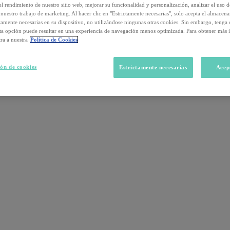
el rendimiento de nuestro sitio web, mejorar su funcionalidad y personalización, analizar el uso 
nuestro trabajo de marketing. Al hacer clic en "Estrictamente necesarias", solo acepta el almacen
ctamente necesarias en su dispositivo, no utilizándose ningunas otras cookies. Sin embargo, tenga
sta opción puede resultar en una experiencia de navegación menos optimizada. Para obtener más 
ra a nuestra
Política de Cookies
ón de cookies
Estrictamente necesarias
Acep