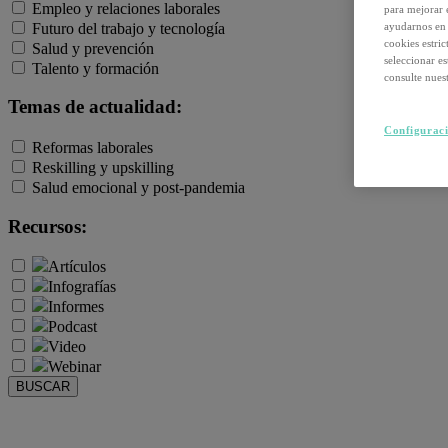
Empleo y relaciones laborales
para mejorar 
Futuro del trabajo y tecnología
ayudarnos en 
cookies estri
Salud y prevención
seleccionar e
Talento y formación
consulte nuest
Temas de actualidad:
Configuraci
Reformas laborales
Reskilling y upskilling
Salud emocional y post-pandemia
Recursos:
Artículos
Infografías
Informes
Podcast
Video
Webinar
BUSCAR