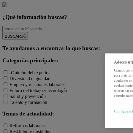
¿Qué información buscas?
BUSCAR
Te ayudamos a encontrar lo que buscas:
Categorías principales:
Adecco uti
Usamos cookie
-Opinión del experto-
para mejorar 
Diversidad e igualdad
ayudarnos en 
Empleo y relaciones laborales
cookies estri
Futuro del trabajo y tecnología
seleccionar e
Salud y prevención
consulte nuest
Talento y formación
Configuraci
Temas de actualidad:
Reformas laborales
Reskilling y upskilling