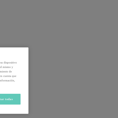
su dispositivo
del mismo y
amiento de
 en cuenta que
información,
tar todas