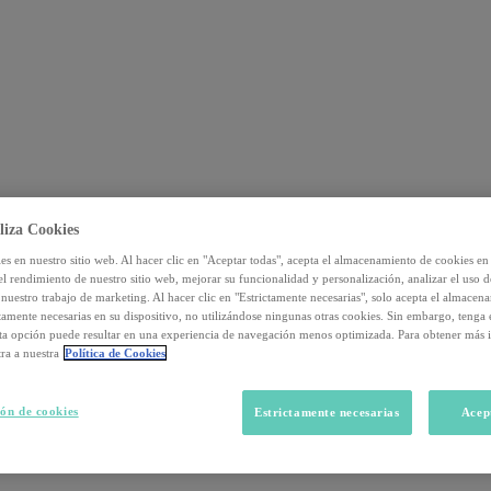
liza Cookies
s en nuestro sitio web. Al hacer clic en "Aceptar todas", acepta el almacenamiento de cookies en 
el rendimiento de nuestro sitio web, mejorar su funcionalidad y personalización, analizar el uso 
nuestro trabajo de marketing. Al hacer clic en "Estrictamente necesarias", solo acepta el almacen
ctamente necesarias en su dispositivo, no utilizándose ningunas otras cookies. Sin embargo, tenga
sta opción puede resultar en una experiencia de navegación menos optimizada. Para obtener más 
ra a nuestra
Política de Cookies
ón de cookies
Estrictamente necesarias
Acep