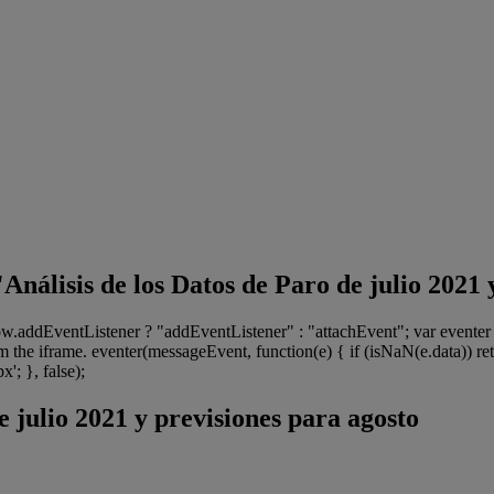
"Análisis de los Datos de Paro de julio 2021
dow.addEventListener ? "addEventListener" : "attachEvent"; var even
 the iframe. eventer(messageEvent, function(e) { if (isNaN(e.data)) ret
'; }, false);
e julio 2021 y previsiones para agosto