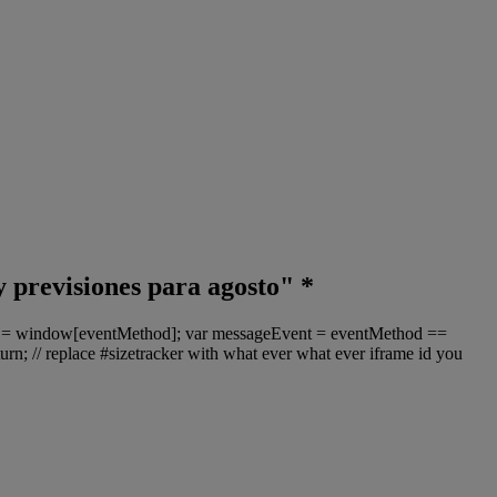
 y previsiones para agosto" *
ter = window[eventMethod]; var messageEvent = eventMethod ==
urn; // replace #sizetracker with what ever what ever iframe id you