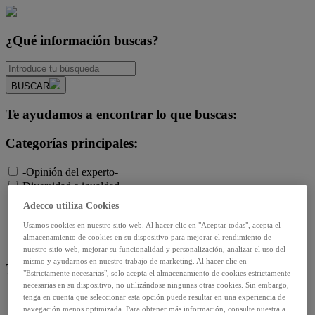
¿Qué información buscas?
BUSCAR
Te ayudamos a encontrar lo que buscas:
Categorías principales:
-Opinión del experto-
Diversidad e igualdad
Empleo y relaciones laborales
Adecco utiliza Cookies
Futuro del trabajo y tecnología
Usamos cookies en nuestro sitio web. Al hacer clic en "Aceptar todas", acepta el
Salud y prevención
almacenamiento de cookies en su dispositivo para mejorar el rendimiento de
Talento y formación
nuestro sitio web, mejorar su funcionalidad y personalización, analizar el uso del
mismo y ayudarnos en nuestro trabajo de marketing. Al hacer clic en
Temas de actualidad:
"Estrictamente necesarias", solo acepta el almacenamiento de cookies estrictamente
necesarias en su dispositivo, no utilizándose ningunas otras cookies. Sin embargo,
Reformas laborales
tenga en cuenta que seleccionar esta opción puede resultar en una experiencia de
navegación menos optimizada. Para obtener más información, consulte nuestra a
Reskilling y upskilling