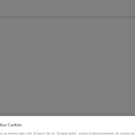
liza Cookies
s en nuestro sitio web. Al hacer clic en "Aceptar todas", acepta el almacenamiento de cookies en 