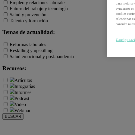
Empleo y relaciones laborales
para mejorar 
Futuro del trabajo y tecnología
ayudarnos en 
cookies estri
Salud y prevención
seleccionar e
Talento y formación
consulte nuest
Temas de actualidad:
Configuraci
Reformas laborales
Reskilling y upskilling
Salud emocional y post-pandemia
Recursos:
Artículos
Infografías
Informes
Podcast
Video
Webinar
BUSCAR