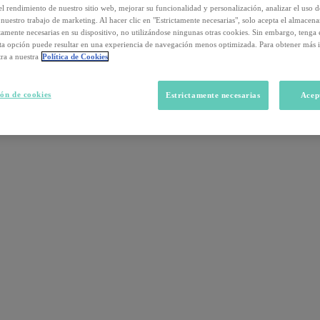
el rendimiento de nuestro sitio web, mejorar su funcionalidad y personalización, analizar el uso 
nuestro trabajo de marketing. Al hacer clic en "Estrictamente necesarias", solo acepta el almacen
ctamente necesarias en su dispositivo, no utilizándose ningunas otras cookies. Sin embargo, tenga
sta opción puede resultar en una experiencia de navegación menos optimizada. Para obtener más 
ra a nuestra
Política de Cookies
ón de cookies
Estrictamente necesarias
Acep