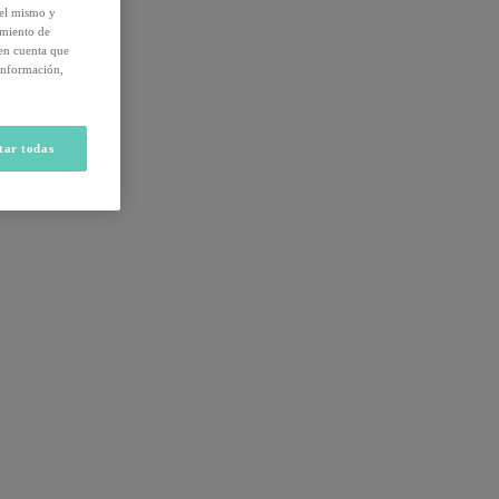
del mismo y
amiento de
 en cuenta que
información,
tar todas