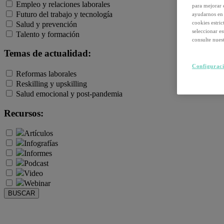
Empleo y relaciones laborales
para mejorar 
Futuro del trabajo y tecnología
ayudarnos en 
cookies estri
Salud y prevención
seleccionar e
Talento y formación
consulte nuest
Temas de actualidad:
Configuraci
Reformas laborales
Reskilling y upskilling
Salud emocional y post-pandemia
Recursos:
Artículos
Infografías
Informes
Podcast
Video
Webinar
BUSCAR