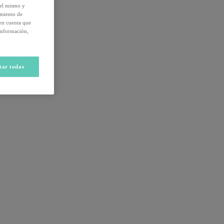
del mismo y
amiento de
 en cuenta que
información,
tar todas