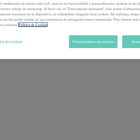
el rendimiento de nuestro sitio web, mejorar su funcionalidad y personalización, analizar el uso 
nuestro trabajo de marketing. Al hacer clic en "Estrictamente necesarias", solo acepta el almacen
ctamente necesarias en su dispositivo, no utilizándose ningunas otras cookies. Sin embargo, tenga
sta opción puede resultar en una experiencia de navegación menos optimizada. Para obtener más 
ra a nuestra
Política de Cookies
ón de cookies
Estrictamente necesarias
Acep