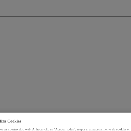
liza Cookies
s en nuestro sitio web. Al hacer clic en "Aceptar todas", acepta el almacenamiento de cookies en 