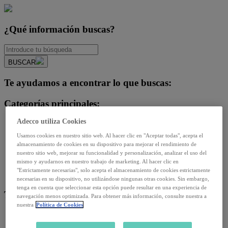
¿Qué información buscas?
BUSCAR
Te ayudamos a encontrar lo que buscas:
Categorías principales:
Adecco utiliza Cookies
-Opinión del experto-
Diversidad e igualdad
Usamos cookies en nuestro sitio web. Al hacer clic en "Aceptar todas", acepta el
Empleo y relaciones laborales
almacenamiento de cookies en su dispositivo para mejorar el rendimiento de
nuestro sitio web, mejorar su funcionalidad y personalización, analizar el uso del
Futuro del trabajo y tecnología
mismo y ayudarnos en nuestro trabajo de marketing. Al hacer clic en
Salud y prevención
"Estrictamente necesarias", solo acepta el almacenamiento de cookies estrictamente
Talento y formación
necesarias en su dispositivo, no utilizándose ningunas otras cookies. Sin embargo,
tenga en cuenta que seleccionar esta opción puede resultar en una experiencia de
Temas de actualidad:
navegación menos optimizada. Para obtener más información, consulte nuestra a
nuestra
Política de Cookies
Reformas laborales
Reskilling y upskilling