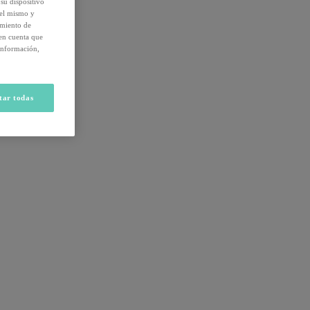
su dispositivo
del mismo y
amiento de
 en cuenta que
información,
tar todas