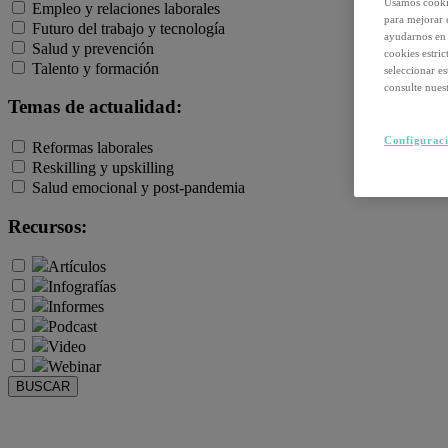
Usamos cookie
Empleo y relaciones laborales
para mejorar 
Futuro del trabajo y tecnología
ayudarnos en 
Salud y prevención
cookies estri
Talento y formación
seleccionar e
consulte nuest
Temas de actualidad:
Configuraci
Reformas laborales
Reskilling y upskilling
Salud emocional y post-pandemia
Recursos:
Artículos
Infografías
Informes
Podcast
Video
Webinar
BUSCAR