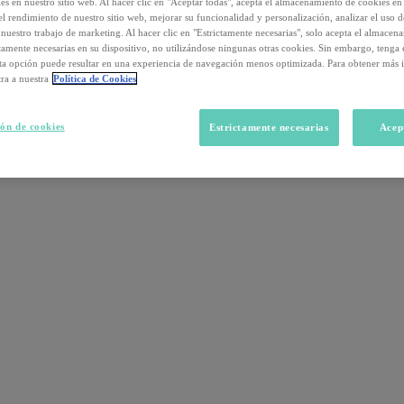
s en nuestro sitio web. Al hacer clic en "Aceptar todas", acepta el almacenamiento de cookies en 
el rendimiento de nuestro sitio web, mejorar su funcionalidad y personalización, analizar el uso 
nuestro trabajo de marketing. Al hacer clic en "Estrictamente necesarias", solo acepta el almacen
ctamente necesarias en su dispositivo, no utilizándose ningunas otras cookies. Sin embargo, tenga
sta opción puede resultar en una experiencia de navegación menos optimizada. Para obtener más 
ra a nuestra
Política de Cookies
ón de cookies
Estrictamente necesarias
Acep